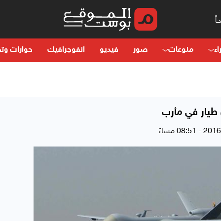
اء
منوعات
صور
فيديو
انفوجرافيك
حوارات وتح
 طيار في مأرب