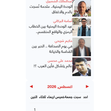
عبدالمالك الشميري
الوحدة اليمنية.. ملحمة نُسجت
بالدم والاتفاق
أسامة البركاني
عيد الوحدة اليمنية بين الخطاب
الرمزي والواقع المنقسم..
حكيم شريحي
في يوم الصحافة .. الحبر بين
القداسة والخيانة
محمد علي محسن
عالم يتشكل فأين العرب ؟!
▶
◀
اغسطس, 2026
احد
سبت
جمعة
خميس
اربعاء
ثلاثاء
اثنين
1