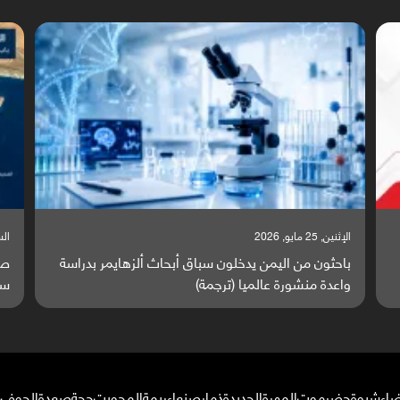
السبت, 23 مايو, 2026
راسة
صراع دولي يتصاعد قرب اليمن والبحر الأحمر يتحول إلى
ساحة مواجهة عالمية (ترجمة)
ضاء
شبوة
حضرموت
المهرة
الحديدة
ذمار
صنعاء
ريمة
المحويت
حجة
صعدة
الجوف
م