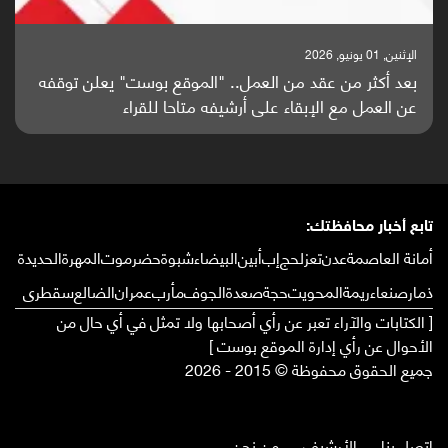
الإثنين, 25 مايو, 2026
باحثون من اليمن يدخلون سباق أبحاث ألزهايمر بدراسة
واعدة منشورة عالميا (ترجمة)
تابع أخبار محافظتك:
أمانة العاصمة
عدن
تعز
لحج
إب
أبين
البيضاء
شبوة
حضرموت
المهرة
الحديدة
ذمار
صنعاء
ريمة
المحويت
حجة
صعدة
الجوف
مأرب
عمران
الضالع
سقطرى
[ الكتابات والآراء تعبر عن رأي أصحابها ولا تمثل في أي حال من
الأحوال عن رأي إدارة الموقع بوست ]
جميع الحقوق محفوظة © 2015 - 2026
إتصل بنا
الأرشيف
من نحن