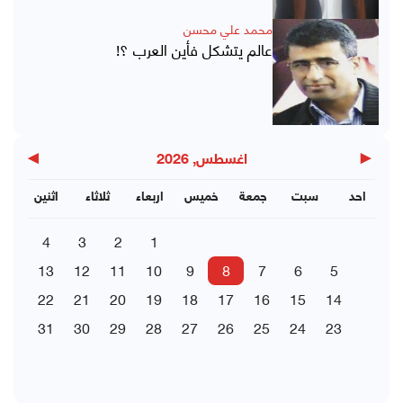
محمد علي محسن
عالم يتشكل فأين العرب ؟!
▶
◀
اغسطس, 2026
احد
سبت
جمعة
خميس
اربعاء
ثلاثاء
اثنين
4
3
2
1
13
12
11
10
9
8
7
6
5
22
21
20
19
18
17
16
15
14
31
30
29
28
27
26
25
24
23