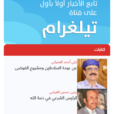
كتابات
علي أحمد العمراني
عن عودة السلاطين ومشروع الفوضى
يحيى حسين العرشي
الرئيس الشرعي في ذمة الله