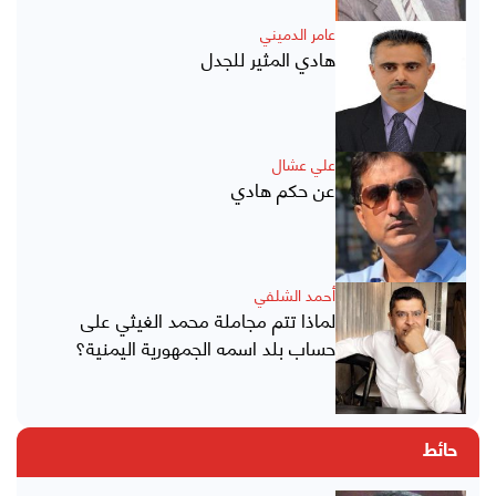
عامر الدميني
هادي المثير للجدل
علي عشال
عن حكم هادي
أحمد الشلفي
لماذا تتم مجاملة محمد الغيثي على
حساب بلد اسمه الجمهورية اليمنية؟
حائط