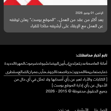
الإثنين, 25 مايو, 2026
باحثون من اليمن يدخلون سباق أبحاث ألزهايمر بدراسة
واعدة منشورة عالميا (ترجمة)
تابع أخبار محافظتك:
أمانة العاصمة
عدن
تعز
لحج
إب
أبين
البيضاء
شبوة
حضرموت
المهرة
الحديدة
ذمار
صنعاء
ريمة
المحويت
حجة
صعدة
الجوف
مأرب
عمران
الضالع
سقطرى
[ الكتابات والآراء تعبر عن رأي أصحابها ولا تمثل في أي حال من
الأحوال عن رأي إدارة الموقع بوست ]
جميع الحقوق محفوظة © 2015 - 2026
إتصل بنا
الأرشيف
من نحن