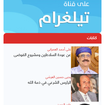
كتابات
علي أحمد العمراني
عن عودة السلاطين ومشروع الفوضى
يحيى حسين العرشي
الرئيس الشرعي في ذمة الله
عامر الدميني