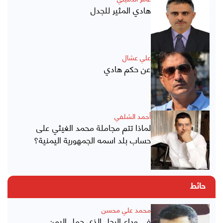
هادي المثير للجدل
علي عشال
عن حكم هادي
أحمد الشلفي
لماذا تتم مجاملة محمد الغيثي على
حساب بلد اسمه الجمهورية اليمنية؟
حائط
محمد علي محسن
في وداع الرجل الذي حمل اليمن..