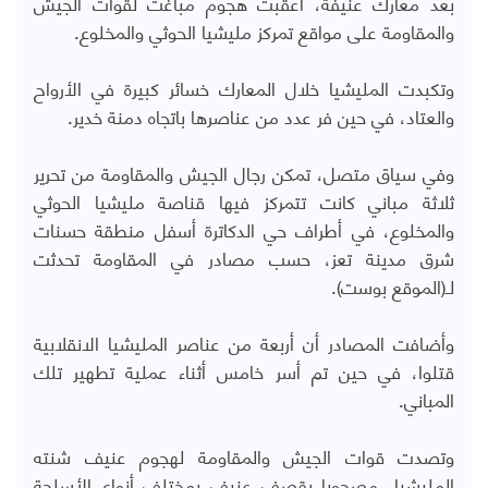
بعد معارك عنيفة، أعقبت هجوم مباغت لقوات الجيش
والمقاومة على مواقع تمركز مليشيا الحوثي والمخلوع.
وتكبدت المليشيا خلال المعارك خسائر كبيرة في الأرواح
والعتاد، في حين فر عدد من عناصرها باتجاه دمنة خدير.
وفي سياق متصل، تمكن رجال الجيش والمقاومة من تحرير
ثلاثة مباني كانت تتمركز فيها قناصة مليشيا الحوثي
والمخلوع، في أطراف حي الدكاترة أسفل منطقة حسنات
شرق مدينة تعز، حسب مصادر في المقاومة تحدثت
لـ(الموقع بوست).
وأضافت المصادر أن أربعة من عناصر المليشيا الانقلابية
قتلوا، في حين تم أسر خامس أثناء عملية تطهير تلك
المباني.
وتصدت قوات الجيش والمقاومة لهجوم عنيف شنته
المليشيا، مصحوبا بقصف عنيف بمختلف أنواع الأسلحة