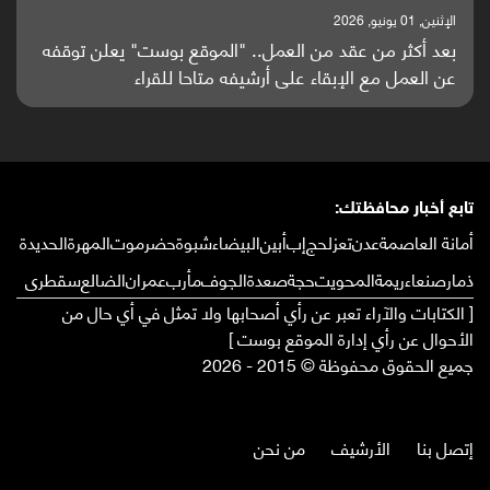
الإثنين, 25 مايو, 2026
باحثون من اليمن يدخلون سباق أبحاث ألزهايمر بدراسة
واعدة منشورة عالميا (ترجمة)
تابع أخبار محافظتك:
أمانة العاصمة
عدن
تعز
لحج
إب
أبين
البيضاء
شبوة
حضرموت
المهرة
الحديدة
ذمار
صنعاء
ريمة
المحويت
حجة
صعدة
الجوف
مأرب
عمران
الضالع
سقطرى
[ الكتابات والآراء تعبر عن رأي أصحابها ولا تمثل في أي حال من
الأحوال عن رأي إدارة الموقع بوست ]
جميع الحقوق محفوظة © 2015 - 2026
إتصل بنا
الأرشيف
من نحن