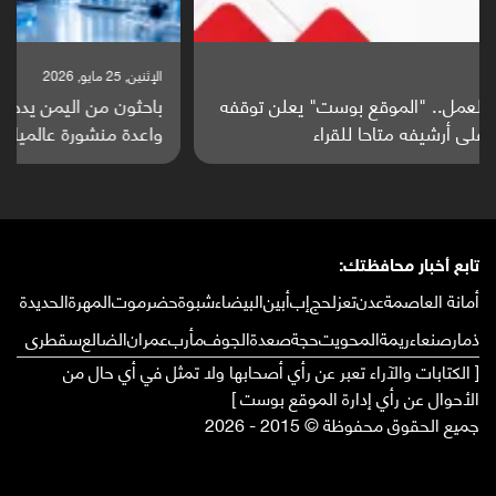
الإثنين, 25 مايو, 2026
باحثون من اليمن يدخلون سباق أبحاث ألزهايمر بدراسة
واعدة منشورة عالميا (ترجمة)
تابع أخبار محافظتك:
أمانة العاصمة
عدن
تعز
لحج
إب
أبين
البيضاء
شبوة
حضرموت
المهرة
الحديدة
ذمار
صنعاء
ريمة
المحويت
حجة
صعدة
الجوف
مأرب
عمران
الضالع
سقطرى
[ الكتابات والآراء تعبر عن رأي أصحابها ولا تمثل في أي حال من
الأحوال عن رأي إدارة الموقع بوست ]
جميع الحقوق محفوظة © 2015 - 2026