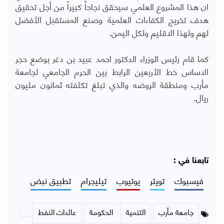
ان هذا المشروع العلمي سيحقق نجاحاً كبيراً من أجل تحقيق
هدف تخريج الكفاءات العلمية وصنع المستقبل الأفضل
لهم ولهذا الاقليم ولكل اليمن.
كما قام رئيس الوزراء الدكتور احمد عبيد بن دغر بوضع حجر
الاساس خط الأربعين الرابط بين الحرم الجامعي لجامعة
مأرب ومنطقة الروضه والذي تبلغ تكلفته ثمانون مليون
ريال.
تابعنا في :
فيسبوك
تويتر
يوتيوب
تيليجرام
تطبيق نبض
جامعة مأرب
التنمية
الحكومة
عائدات النفط