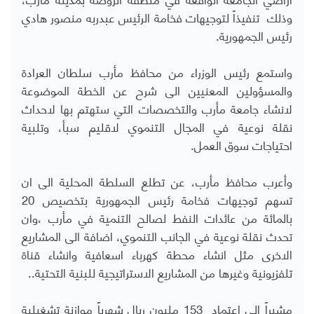
وذلك تنفيذاً لتوجيهات فخامة الرئيس عبدربه منصور هادي
رئيس الجمهورية.
واستمع رئيس الوزراء من محافظ مأرب سلطان العرادة
والمسؤولين المعنيين الى شرح عن الخطة الموضوعة
لانشاء جامعة مأرب والتخصصات التي ستهتم بها لاحداث
نقلة نوعية في المجال التنموي لاقليم سبأ، وتلبية
احتياجات سوق العمل.
وأعرب محافظ مأرب، عن تطلع السلطة المحلية الى ان
تسهم توجيهات فخامة رئيس الجمهورية بتخصيص 20
بالمائة من عائدات النفط لصالح التنمية في مأرب ،وان
تحدث نقلة نوعية في الجانب التنموي، اضافة الى المشاريع
الاخرى مثل انشاء محطة كهرباء اسعافية وانشاء قناة
تلفزيونية وغيرها من المشاريع الاستراتيجية للبنية التحتية..
مشيراً الى اعتماد 153 مليون ريال شهرياً موازنة تشغيلية