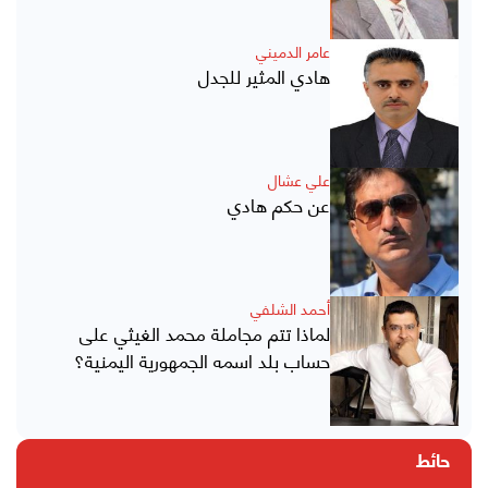
عامر الدميني
هادي المثير للجدل
علي عشال
عن حكم هادي
أحمد الشلفي
لماذا تتم مجاملة محمد الغيثي على
حساب بلد اسمه الجمهورية اليمنية؟
حائط