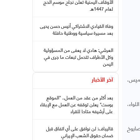
الأوقاف اليمنية تعلن نجاح موسم الحج
لعام 1447هـ
وفاة القيادي الاشتراكي أنيس حسن يحيى
بعد مسيرة سياسية ووطنية حافلة
العرشي: هادي لا يعفى من المسؤولية
وكل الأطراف تتحمل تبعات ما جرى في
اليمن
خميس،
آخر الأخبار
بعد أكثر من عقد من العمل.. "الموقع
لواء،
بوست" يعلن توقفه عن العمل مع الإبقاء
على أرشيفه متاحا للقراء
 23 دبابة + 3 عربات صاروخيَّة، 6000 دانة وصاروخ
قاليباف: لن نوافق على أي اتفاق قبل
ضمان حقوق الشعب الإيراني