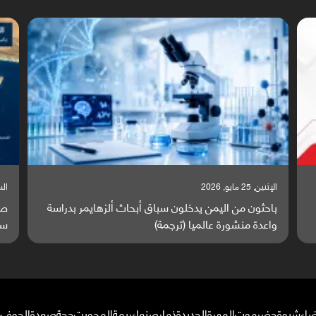
السبت, 23 مايو, 2026
السبت
صراع دولي يتصاعد قرب اليمن والبحر الأحمر يتحول إلى
تق
ساحة مواجهة عالمية (ترجمة)
وا
ضاء
شبوة
حضرموت
المهرة
الحديدة
ذمار
صنعاء
ريمة
المحويت
حجة
صعدة
الجوف
م