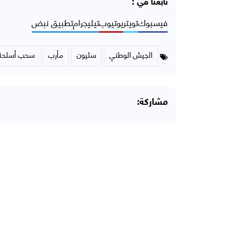
تابعنا في :
فيسبوك
تويتر
يوتيوب
تيليجرام
تطبيق نبض
الجيش الوطني
سئيون
مأرب
سحب أسلحة
مشاركة: