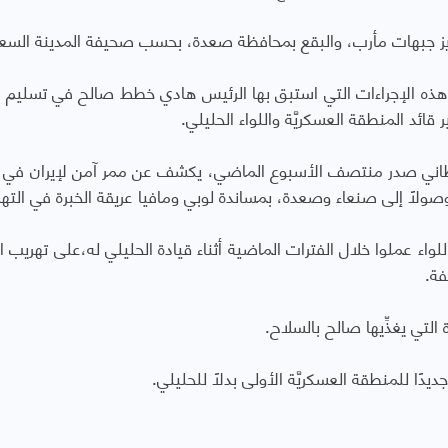
تعزيز جبهات مأرب، والبقع بمحافظة صعدة، بحسب صحيفة المدينة السع
جاه هذه الإجراءات التي استبق بها الرئيس هادي خطط صالح في تسليم 
ائد المنطقة العسكريَّة واللواء الحليلي.
ريطاني صدر منتصف الأسبوع الماضي، يكشف عن ممر آمن لإيران في 
وصولاً إلى صنعاء وصعدة، بمساندة لوبي ومافيا عريقة الخبرة في الته
للواء عملوا خلال الفترات الماضية أثناء قيادة الحليلي له،على تهريب 
فة.
التي يغذِّيها صالح بالسلاح.
يدًا للمنطقة العسكريَّة الأولى بدلاً للحليلي.