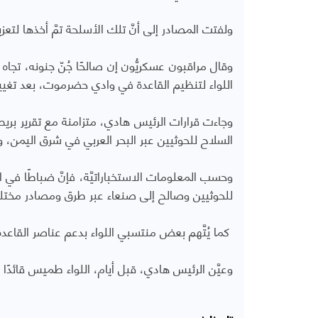
ولفتت المصادر إلى أنَّ تلك الأسلحة تمَّ أخذها ل
وقال مراقبون عسكريُّون إن صالحًا جُنّ جنونه، ت
اللواء لتنظيم القاعدة في وادي حضرموت، بعد تغيير ق
وجاءت قرارات الرئيس هادي، متزامنة مع تقرير ب
السلاح للحوثيين عبر البحر العربي في شرق اليمن، 
وحسب المعلومات الاستخباراتيَّة، فإنَّ ضباطًا في ا
للحوثيين وصالح إلى صنعاء عبر طرق ومصادر مختل
كما يُتَّهم بعض منتسبي اللواء بدعم عناصر القاعدة 
وعيَّن الرئيس هادي، قبل أيام، اللواء طميس قائدًا جد