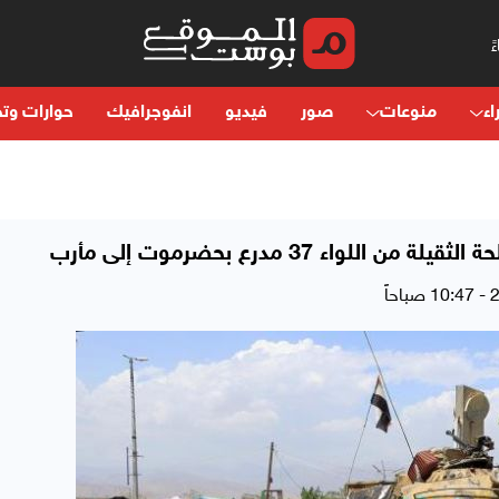
اء
منوعات
صور
فيديو
انفوجرافيك
حوارات وتح
 37 مدرع بحضرموت إلى مأرب