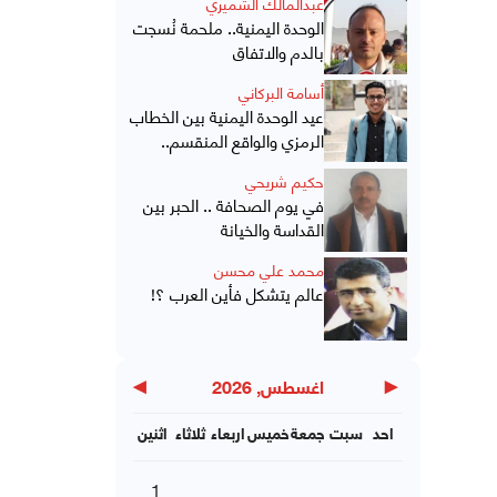
عبدالمالك الشميري
الوحدة اليمنية.. ملحمة نُسجت
بالدم والاتفاق
أسامة البركاني
عيد الوحدة اليمنية بين الخطاب
الرمزي والواقع المنقسم..
حكيم شريحي
في يوم الصحافة .. الحبر بين
القداسة والخيانة
محمد علي محسن
عالم يتشكل فأين العرب ؟!
▶
◀
اغسطس, 2026
احد
سبت
جمعة
خميس
اربعاء
ثلاثاء
اثنين
1