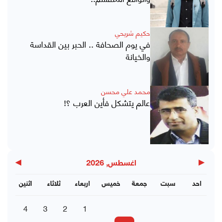
حكيم شريحي
في يوم الصحافة .. الحبر بين القداسة
والخيانة
محمد علي محسن
عالم يتشكل فأين العرب ؟!
▶
◀
اغسطس, 2026
احد
سبت
جمعة
خميس
اربعاء
ثلاثاء
اثنين
4
3
2
1