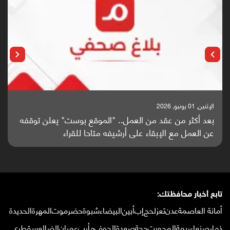
الإثنين, 25 مايو, 2026
باحثون من اليمن يدخلون سباق أبحاث ألزهايمر بدراسة
واعدة منشورة عالميا (ترجمة)
تابع أخبار محافظتك:
أمانة العاصمة
عدن
تعز
لحج
إب
أبين
البيضاء
شبوة
حضرموت
المهرة
الحديدة
ذمار
صنعاء
ريمة
المحويت
حجة
صعدة
الجوف
مأرب
عمران
الضالع
سقطرى