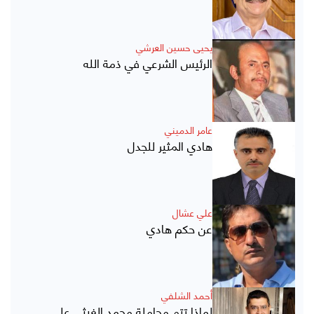
يحيى حسين العرشي
الرئيس الشرعي في ذمة الله
عامر الدميني
هادي المثير للجدل
علي عشال
عن حكم هادي
أحمد الشلفي
لماذا تتم مجاملة محمد الغيثي على