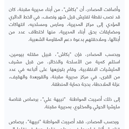
وأضافت المصادر، أن "بكاش"، من أبناء مديرية مقبنة، كان
قد نصب نقطة تفتيش قبل شهر ونصف، في الخط الدائري
المؤدي إلى مركز المديرية، ومارس ومسلحيه، انتهاكات
ومضايقات بحق أبناء المديرية، منها اختطاف عدد من
أبنائها، وملاحقتهم بدعوة دعم المقاومة الشعبية.
وبحسب المصادر، فإن "بكاش"، قبيل مقتله بيومين،
استلم كمية من الأسلحة والذخائر، من قبل مشرف
المليشيات الانقلابية، وقام بتوزيعها على أتباعه في عدد
من القرى، في مركز مديرية مقبنة، والقويعدة والهقيف،
عزلة الملاحطة، بحجة حماية المنطقة.
إلى ذلك أصيبت المواطنة "نبيهة علي"، برصاص قناصة
مليشيا الحوثي والمخلوع، بمديرية مقبنة.
وبحسب المصادر، فقد أصيبت المواطنة "نبيهة"، برصاص
قناصة، أثناء تواجدها في سطح منزلها، حيث تم نقلها إلى