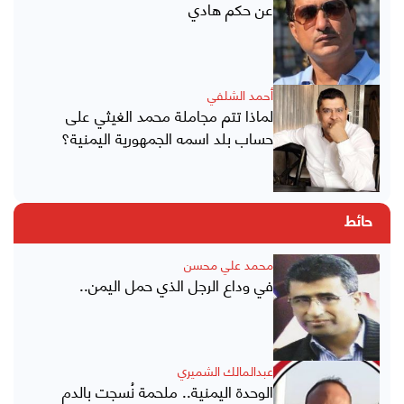
عن حكم هادي
أحمد الشلفي
لماذا تتم مجاملة محمد الغيثي على
حساب بلد اسمه الجمهورية اليمنية؟
حائط
محمد علي محسن
في وداع الرجل الذي حمل اليمن..
عبدالمالك الشميري
الوحدة اليمنية.. ملحمة نُسجت بالدم