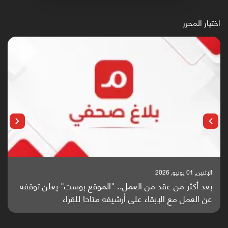
اختيار المحرر
الإثنين, 25 مايو, 2026
باحثون من اليمن يدخلون سباق أبحاث ألزهايمر بدراسة
واعدة منشورة عالميا (ترجمة)