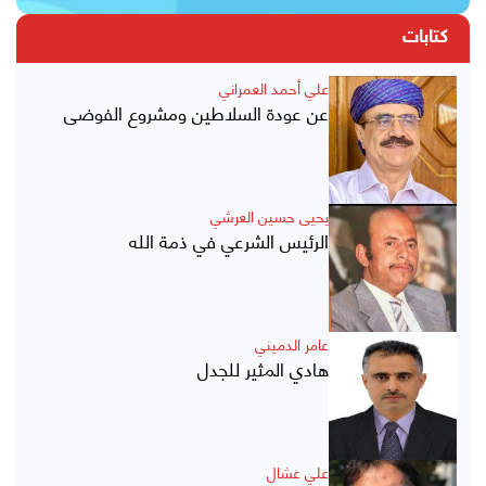
كتابات
علي أحمد العمراني
عن عودة السلاطين ومشروع الفوضى
يحيى حسين العرشي
الرئيس الشرعي في ذمة الله
عامر الدميني
هادي المثير للجدل
علي عشال