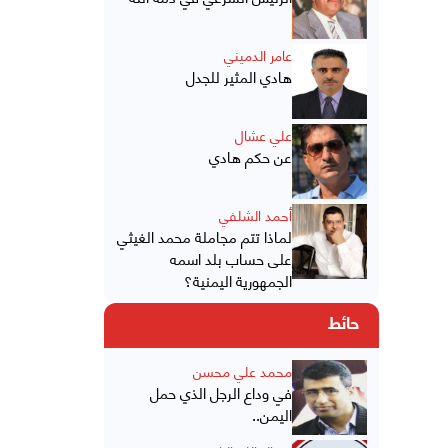
عامر الدميني
هادي المثير للجدل
علي عشال
عن حكم هادي
أحمد الشلفي
لماذا تتم مجاملة محمد الغيثي
على حساب بلد اسمه
الجمهورية اليمنية؟
حائط
محمد علي محسن
في وداع الرجل الذي حمل
اليمن..