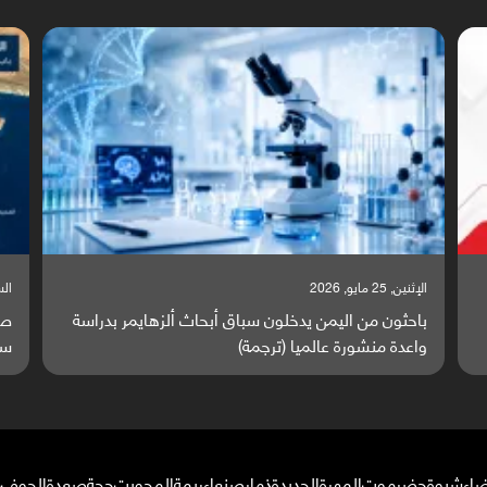
السبت, 23 مايو, 2026
الس
صراع دولي يتصاعد قرب اليمن والبحر الأحمر يتحول إلى
ت
ساحة مواجهة عالمية (ترجمة)
و
ضاء
شبوة
حضرموت
المهرة
الحديدة
ذمار
صنعاء
ريمة
المحويت
حجة
صعدة
الجوف
م