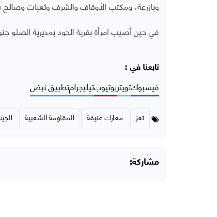
وبازرعة، ومكتب الأوقاف والشرف وثعبات وصالح ش
في حين أصيب امرأة بقرية الحود بمديرية الصلو جن
تابعنا في :
فيسبوك
تويتر
يوتيوب
تيليجرام
تطبيق نبض
تعز
معارك عنيفة
المقاومة الشعبية
الجي
مشاركة: