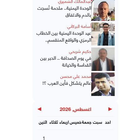
عبدالمالك الشميري
الوحدة اليمنية.. ملحمة نُسجت
بالدم والاتفاق
أسامة البركاني
عيد الوحدة اليمنية بين الخطاب
الرمزي والواقع المنقسم..
حكيم شريحي
في يوم الصحافة .. الحبر بين
القداسة والخيانة
محمد علي محسن
عالم يتشكل فأين العرب ؟!
▶
◀
اغسطس, 2026
احد
سبت
جمعة
خميس
اربعاء
ثلاثاء
اثنين
1