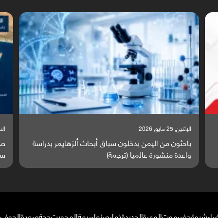
السبت, 23 مايو, 2026
السب
صراع دولي يتصاعد قرب اليمن والبحر الأحمر يتحول إلى
تق
ساحة مواجهة عالمية (ترجمة)
وا
ضاء
شبوة
حضرموت
المهرة
الحديدة
ذمار
صنعاء
ريمة
المحويت
حجة
صعدة
الجوف
م