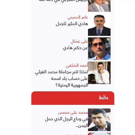
عامر الدميني
هادي المثير للجدل
علي عشال
عن حكم هادي
أحمد الشلفي
لماذا تتم مجاملة محمد الغيثي
على حساب بلد اسمه
الجمهورية اليمنية؟
حائط
محمد علي محسن
في وداع الرجل الذي حمل
اليمن..