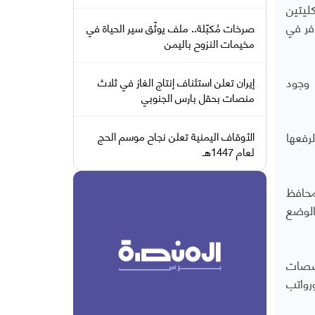
ليتين
فر في
صرخات مُكبّلة.. ملف يوثّق سير الحياة في
مخيمات النزوح باليمن
 وجود
إيران تعلن استئناف إنتاج الغاز في ثلاث
منصات بحقل بارس الجنوبي
رفعها
الأوقاف اليمنية تعلن نجاح موسم الحج
لعام 1447هـ
محافظ
الوضع
خصصات
رواتب