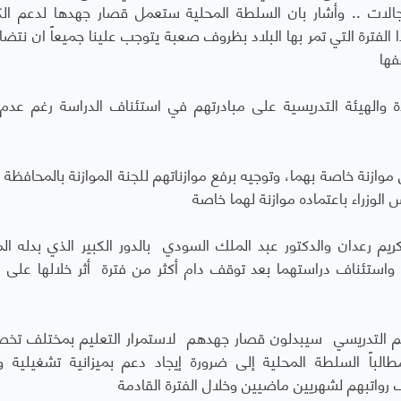
جالات .. وأشار بان السلطة المحلية ستعمل قصار جهدها لدعم الك
الفترة التي تمر بها البلاد بظروف صعبة يتوجب علينا جميعاً ان نتضا
فها
 والهيئة التدريسية على مبادرتهم في استئناف الدراسة رغم عدم
وازنة خاصة بهما، وتوجيه برفع موازناتهم للجنة الموازنة بالمحافظة ل
لوزراء باعتماده موازنة لهما خاصة
كريم رعدان والدكتور عبد الملك السودي بالدور الكبير الذي بدله ال
واستئناف دراستهما بعد توقف دام أكثر من فترة أثر خلالها على 
لطاقم التدريسي سيبدلون قصار جهدهم لاستمرار التعليم بمختلف ت
لباً السلطة المحلية إلى ضرورة إيجاد دعم بميزانية تشغيلية و
رواتبهم لشهريين ماضيين وخلال الفترة القادمة