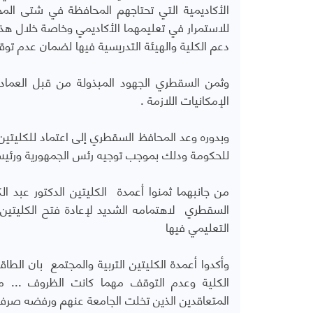
الأكاديمية التي تحتاجهم المحافظة في شتى الم
للاستمرار في تعليمهما الأكاديمي وخاصة خلال هذا 
دعم الكلية والهيئة التدريسية فيها لضمان عدم توق
وثمن السقطري الجهود المبذولة من قبل العمادة
الإمكانيات اللازمة .
وبدوره وعد المحافظ السقطري إلى اعتماد للكليتين م
للحكومة ودلك بموجب توجيه رئس الجمهورية ورئيس ا
من جانبهما ثمنوا أعمدة الكليتين الدكتور عبد ال
السقطري لاهتمامه الشديد لإعادة فتح الكليتين 
التعليمي فيها
وأكدوا أعمدة الكليتين التربية والمجتمع بان ا
الكلية وعدم التوقف مهما كانت الظروف ... مطا
المتعاقدين الذين تخلت الجامعة عنهم ورفضه صرف 