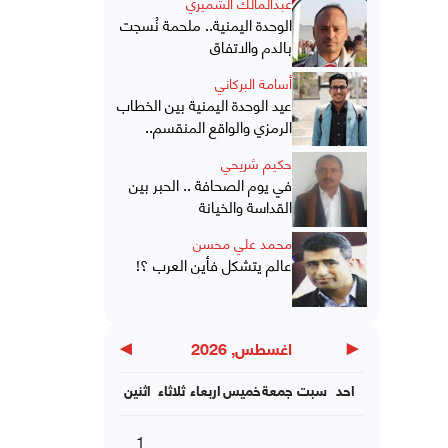
عبدالمالك الشميري
الوحدة اليمنية.. ملحمة نُسجت
بالدم والاتفاق
أسامة البركاني
عيد الوحدة اليمنية بين الخطاب
الرمزي والواقع المنقسم..
حكيم شريحي
في يوم الصحافة .. الحبر بين
القداسة والخيانة
محمد علي محسن
عالم يتشكل فأين العرب ؟!
▶
◀
اغسطس, 2026
احد
سبت
جمعة
خميس
اربعاء
ثلاثاء
اثنين
1