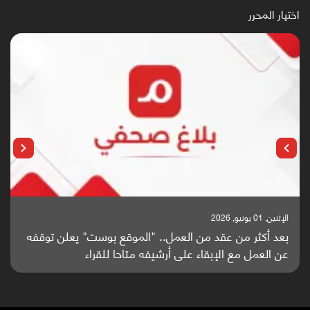
اختيار المحرر
الإثنين, 25 مايو, 2026
باحثون من اليمن يدخلون سباق أبحاث ألزهايمر بدراسة
واعدة منشورة عالميا (ترجمة)