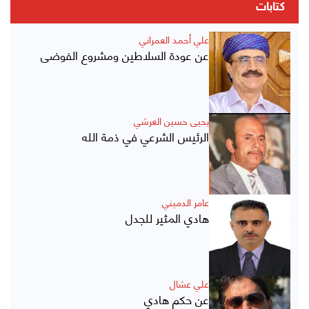
كتابات
علي أحمد العمراني
عن عودة السلاطين ومشروع الفوضى
يحيى حسين العرشي
الرئيس الشرعي في ذمة الله
عامر الدميني
هادي المثير للجدل
علي عشال
عن حكم هادي