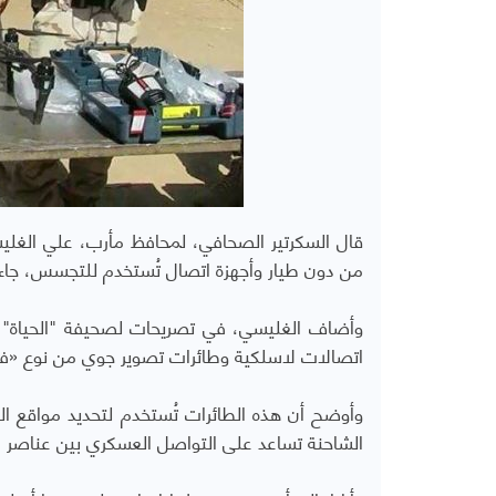
قال السكرتير الصحافي، لمحافظ مأرب، علي الغل
من دون طيار وأجهزة اتصال تُستخدم للتجسس، جاءت
وأضاف الغليسي، في تصريحات لصحيفة "الحياة" ال
اتصالات لاسلكية وطائرات تصوير جوي من نوع «فانتوم 4» التي تستخدم لالتقاط الصور
وأوضح أن هذه الطائرات تُستخدم لتحديد مواقع ال
الشاحنة تساعد على التواصل العسكري بين عناصر 