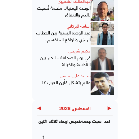
عبدالمالك الشميري
الوحدة اليمنية.. ملحمة نُسجت
بالدم والاتفاق
أسامة البركاني
عيد الوحدة اليمنية بين الخطاب
الرمزي والواقع المنقسم..
حكيم شريحي
في يوم الصحافة .. الحبر بين
القداسة والخيانة
محمد علي محسن
عالم يتشكل فأين العرب ؟!
▶
◀
اغسطس, 2026
احد
سبت
جمعة
خميس
اربعاء
ثلاثاء
اثنين
1