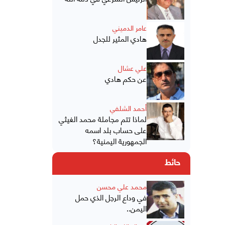
عامر الدميني
هادي المثير للجدل
علي عشال
عن حكم هادي
أحمد الشلفي
لماذا تتم مجاملة محمد الغيثي
على حساب بلد اسمه
الجمهورية اليمنية؟
حائط
محمد علي محسن
في وداع الرجل الذي حمل
اليمن..