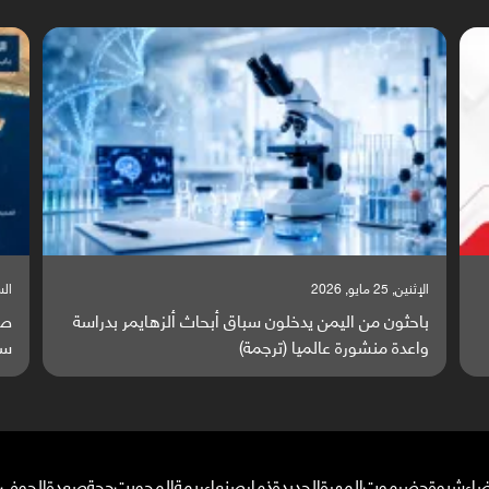
السبت, 23 مايو, 2026
ة
صراع دولي يتصاعد قرب اليمن والبحر الأحمر يتحول إلى
ساحة مواجهة عالمية (ترجمة)
ضاء
شبوة
حضرموت
المهرة
الحديدة
ذمار
صنعاء
ريمة
المحويت
حجة
صعدة
الجوف
م