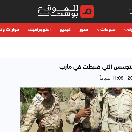
اء
منوعات
صور
فيديو
انفوجرافيك
حوارات وتح
التجسس التي ضبطت في مأرب