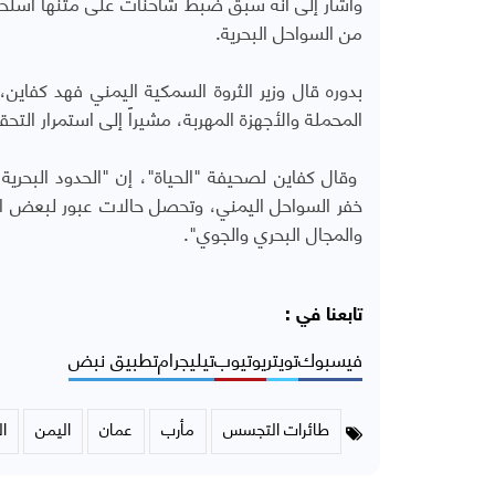
وأشار إلى أنه سبق ضبط شاحنات على متنها أسلحة
من السواحل البحرية.
بدوره قال وزير الثروة السمكية اليمني فهد كفاي
المحملة والأجهزة المهربة، مشيراً إلى استمرار الت
وقال كفاين لصحيفة "الحياة"، إن "الحدود البحري
خفر السواحل اليمني، وتحصل حالات عبور لبعض ال
والمجال البحري والجوي".
تابعنا في :
فيسبوك
تويتر
يوتيوب
تيليجرام
تطبيق نبض
طائرات التجسس
مأرب
عمان
اليمن
ا