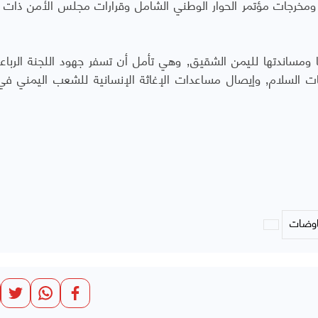
ذية ومخرجات مؤتمر الحوار الوطني الشامل وقرارات مجلس الأمن ذات 
وأوضح الأمين العام أن دول الخليج «تؤكد دعمها ومساندتها لليمن الشقيق٬ وهي تأمل أن تسفر جهود اللج
وقف لإطلاق النار في اليمن٬ واستئناف مفاوضات السلام٬ وإيصال مساعدات الإغاثة الإنسانية للشعب اليم
وضات