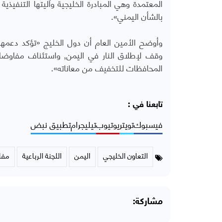
المعتمدة وهي المبادرة الخليجية وآليتها التنفي
بالشأن اليمني».
المحافظات للتخفيف من معاناته».
تابعنا في :
فيسبوك
تويتر
يوتيوب
تيليجرام
تطبيق نبض
التعاون الخليجي
اليمن
اللجنة الرباعية
مفا
مشاركة: