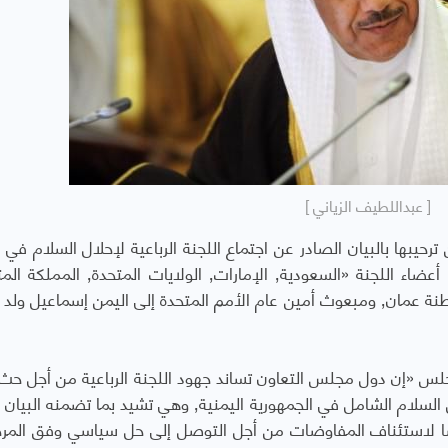
[ عبداللطيف الزياني ]
ومشاركة الوزير المسؤول عن الشؤون الخارجية بسلطنة عمان٬ ومبعوث أمين عام الأمم المتحدة إلى اليمن إسماعيل
لمجلس «إن دول مجلس التعاون تساند جهود اللجنة الرباعية من أجل حث
الأطراف على العودة إلى طاولة المفاوضات لإحلال السلام الشامل في الجمهورية اليمنية٬ وهي تشيد بما
اسا لاستئناف المفاوضات من أجل التوصل إلى حل سياسي وفق المر