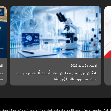
السبت, 23 مايو, 2026
السبت
صراع دولي يتصاعد قرب اليمن والبحر الأحمر يتحول إلى
تق
ساحة مواجهة عالمية (ترجمة)
وا
ضاء
شبوة
حضرموت
المهرة
الحديدة
ذمار
صنعاء
ريمة
المحويت
حجة
صعدة
الجوف
م