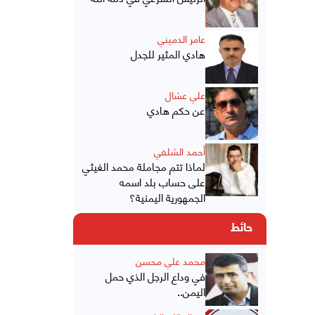
عامر الدميني
هادي المثير للجدل
علي عشال
عن حكم هادي
أحمد الشلفي
لماذا تتم مجاملة محمد الغيثي
على حساب بلد اسمه
الجمهورية اليمنية؟
حائط
محمد علي محسن
في وداع الرجل الذي حمل
اليمن..