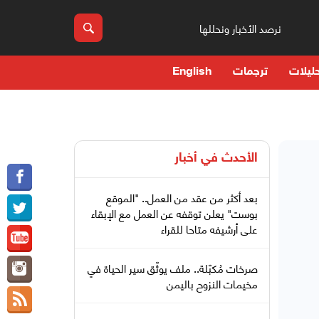
نرصد الأخبار ونحللها
ليلات
ترجمات
English
الأحدث في
أخبار
بعد أكثر من عقد من العمل.. "الموقع
بوست" يعلن توقفه عن العمل مع الإبقاء
على أرشيفه متاحا للقراء
صرخات مُكبّلة.. ملف يوثّق سير الحياة في
مخيمات النزوح باليمن