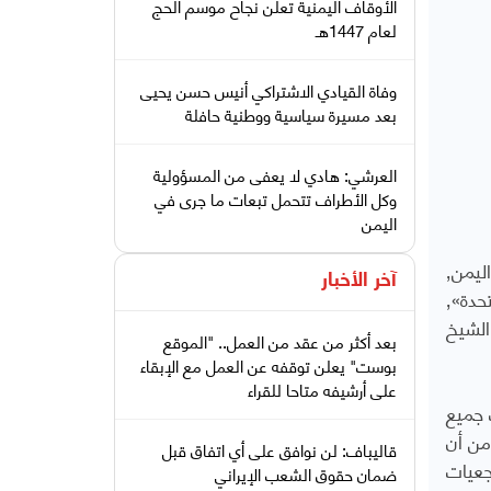
الأوقاف اليمنية تعلن نجاح موسم الحج
لعام 1447هـ
وفاة القيادي الاشتراكي أنيس حسن يحيى
بعد مسيرة سياسية ووطنية حافلة
العرشي: هادي لا يعفى من المسؤولية
وكل الأطراف تتحمل تبعات ما جرى في
اليمن
أعربت دول مجلس التعاون لدول الخليج العربية عن ترحيبها بالبيان الصادر عن اجتماع اللجنة الرباعية لإحلال السلام في اليمن٬
آخر الأخبار
والذي عقد في الرياض بحضور وزراء خارجية الدول أعضاء اللجنة «السعودية٬ الإمارات٬ الولايات المتحدة٬ المملكة المتحدة»٬
 ولد الشيخ
بعد أكثر من عقد من العمل.. "الموقع
بوست" يعلن توقفه عن العمل مع الإبقاء
على أرشيفه متاحا للقراء
 جميع
 تضمنه البيان من أن
قاليباف: لن نوافق على أي اتفاق قبل
جعيات
ضمان حقوق الشعب الإيراني