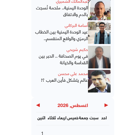
عبدالمالك الشميري
الوحدة اليمنية.. ملحمة نُسجت
بالدم والاتفاق
أسامة البركاني
عيد الوحدة اليمنية بين الخطاب
الرمزي والواقع المنقسم..
حكيم شريحي
في يوم الصحافة .. الحبر بين
القداسة والخيانة
محمد علي محسن
عالم يتشكل فأين العرب ؟!
▶
◀
اغسطس, 2026
احد
سبت
جمعة
خميس
اربعاء
ثلاثاء
اثنين
1