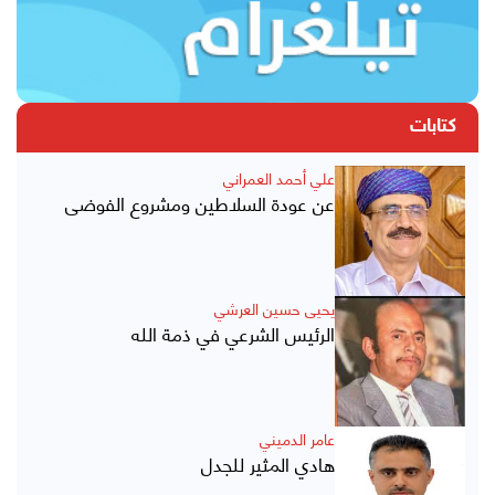
كتابات
علي أحمد العمراني
عن عودة السلاطين ومشروع الفوضى
يحيى حسين العرشي
الرئيس الشرعي في ذمة الله
عامر الدميني
هادي المثير للجدل