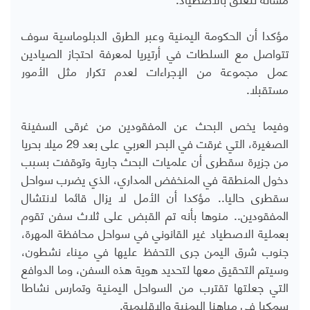
مؤكدا أن الحكومة اليمنية وعبر الطرق الدبلوماسية سوف
تتواصل مع السلطات في أرتيريا لمعرفة احتجاز الصيادين
عمل مجموعة من الإجراءات لعدم تكرار مثل الأمور
مستقبلا.
وفيما يخص البحث عن المفقودين من غرقى السفينة
الصغيرة، التي غرقت في البحر العربي على بعد 29 ميلا بحريا
من جزيرة سقطرى أن علميات البحث جارية وتوقفت بسبب
دخول المنطقة في المنخفض المداري، الذي يضرب سواحل
سقطرى حاليا.. مؤكدا أن الأمل لا يزال قائما لانتشال
المفقودين.. منوها بأنه تم القبض على ثلاث سفن تقوم
بعملية الاصطياد غير القانوني في سواحل محافظة المهرة،
جنوب شرق اليمن جرى التحفظ عليها في ميناء نشطون،
وسيتم التحقيق معها لتحديد هوية هذه السفن، وما الدوافع
التي جعلتها تقترب من السواحل اليمنية وتمارس نشاطا
سمكيا في مياهنا اليمنية والإقليمية.