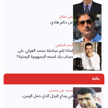
علي عشال
عن حكم هادي
أحمد الشلفي
لماذا تتم مجاملة محمد الغيثي على
حساب بلد اسمه الجمهورية اليمنية؟
حائط
محمد علي محسن
في وداع الرجل الذي حمل اليمن..