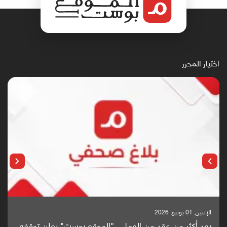
اختيار المحرر
الإثنين, 25 مايو, 2026
باحثون من اليمن يدخلون سباق أبحاث ألزهايمر بدراسة