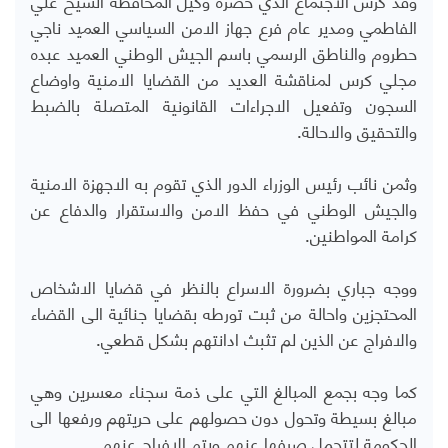
الفاطمي ومدير عام فرع جهاز الامن السياسي العميد ناجي
حطروم والناطق الرسمي باسم الجيش الوطني العميد عبده
مجلي كرس لمناقشة العديد من القضايا الامنية واوضاع
السجون وتفعيل الاجراءات القانونية المتصلة بالضبط
والتحقيق والاحالة.
وثمن نائب رئيس الوزراء الدور الذي تقوم به الاجهزة الامنية
والجيش الوطني في حفظ الامن والاستقرار والدفاع عن
كرامة المواطنين.
ووجه جباري بضرورة الاسراع بالنظر في قضايا الاشخاص
المحتجزين واحالة من ثبت تورطه بقضايا جنائية الى القضاء
والافراج عن الذين لم تثبث ادانتهم بشكل قطعي.
كما وجه بجمع المبالغ التي على ذمة سجناء معسرين وهي
مبالغ بسيطة وتحول دون حصولهم على حريتهم ورفعها الى
الحكومة لتتحمل صرفها عنهم ويتم الافراج عنهم.