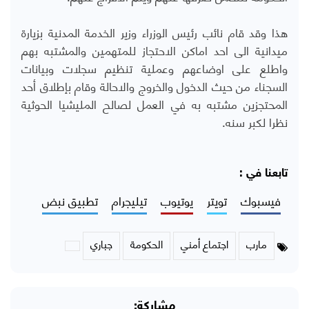
هذا وقد قام نائب رئيس الوزراء وزير الخدمة المدنية بزيارة
ميدانية الى احد اماكن الاحتجاز للمتهمين والمشتبه بهم
واطلع على اوضاعهم وعملية تنظيم سجلات وبيانات
السجناء من حيث الدخول والخروج والاحالة وقام بإطلاق أحد
المحتجزين مشتبه به في العمل لصالح المليشيا الحوثية
نظرا لكبر سنه.
تابعنا في :
فيسبوك
تويتر
يوتيوب
تيليجرام
تطبيق نبض
مارب
اجتماع أمني
الحكومة
جباري
مشاركة: