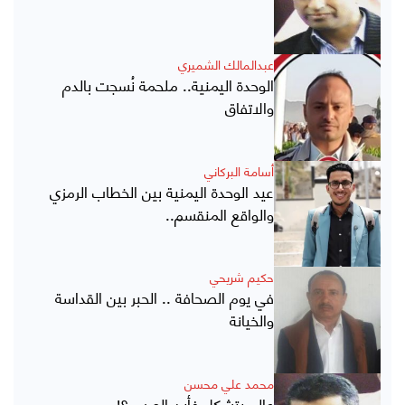
عبدالمالك الشميري
الوحدة اليمنية.. ملحمة نُسجت بالدم
والاتفاق
أسامة البركاني
عيد الوحدة اليمنية بين الخطاب الرمزي
والواقع المنقسم..
حكيم شريحي
في يوم الصحافة .. الحبر بين القداسة
والخيانة
محمد علي محسن
عالم يتشكل فأين العرب ؟!