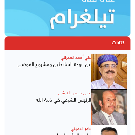
كتابات
علي أحمد العمراني
عن عودة السلاطين ومشروع الفوضى
يحيى حسين العرشي
الرئيس الشرعي في ذمة الله
عامر الدميني
هادي المثير للجدل