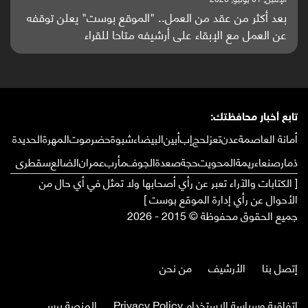
باحثون من اليمن يدخلون سباق أبحاث ألزهايمر بدراسة
واعدة منشورة عالميا (ترجمة)
تابع أخبار محافظتك:
أمانة العاصمة
عدن
تعز
لحج
إب
أبين
البيضاء
شبوة
حضرموت
المهرة
الحديدة
ذمار
صنعاء
ريمة
المحويت
حجة
صعدة
الجوف
مأرب
عمران
الضالع
سقطرى
[ الكتابات والآراء تعبر عن رأي أصحابها ولا تمثل في أي حال من
الأحوال عن رأي إدارة الموقع بوست ]
جميع الحقوق محفوظة © 2015 - 2026
إتصل بنا
الأرشيف
من نحن
إتفاقية وسياسة الإستخدام Privacy Policy
المنصة برس