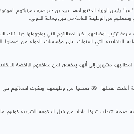
 "سبأ" رئيس الوزراء الدكتور احمد عبيد بن دغر صرف مرتباتهم الموقوف
عة ترتيب اوضاعهم نظرا لمعاناتهم التي يواجهونها جراء تلك الاج
ماعة الانقلابية التي استولت على مؤسسات الدولة من ضمنها ا
 لمطالبهم مشيرين إلى أنهم يدفعون ثمن مواقفهم الرافضة للانقلا
وكانت مليشيات الحوثي والمخلوع صالح الإنقلابية أعلنت فصلها 39 صحفيا من وظيفتهم ونشرت اسمائ
 صعبة تتطلب تحركا عاجلا من قبل الحكومة الشرعية كونهم مل