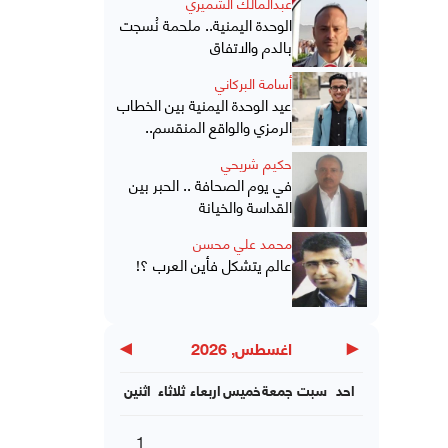
عبدالمالك الشميري
الوحدة اليمنية.. ملحمة نُسجت
بالدم والاتفاق
أسامة البركاني
عيد الوحدة اليمنية بين الخطاب
الرمزي والواقع المنقسم..
حكيم شريحي
في يوم الصحافة .. الحبر بين
القداسة والخيانة
محمد علي محسن
عالم يتشكل فأين العرب ؟!
▶
◀
اغسطس, 2026
احد
سبت
جمعة
خميس
اربعاء
ثلاثاء
اثنين
1