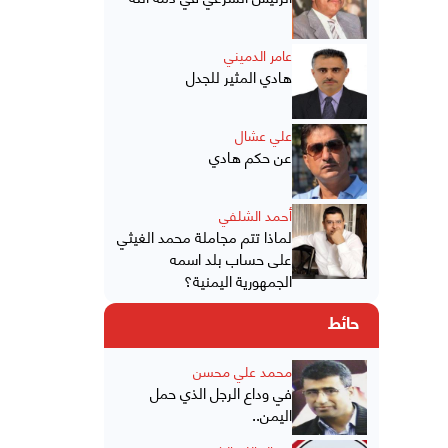
عامر الدميني
هادي المثير للجدل
علي عشال
عن حكم هادي
أحمد الشلفي
لماذا تتم مجاملة محمد الغيثي
على حساب بلد اسمه
الجمهورية اليمنية؟
حائط
محمد علي محسن
في وداع الرجل الذي حمل
اليمن..