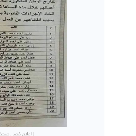
[ إعلان فصل صحفيي