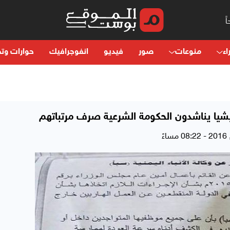
اء
منوعات
صور
فيديو
انفوجرافيك
حوارات وتح