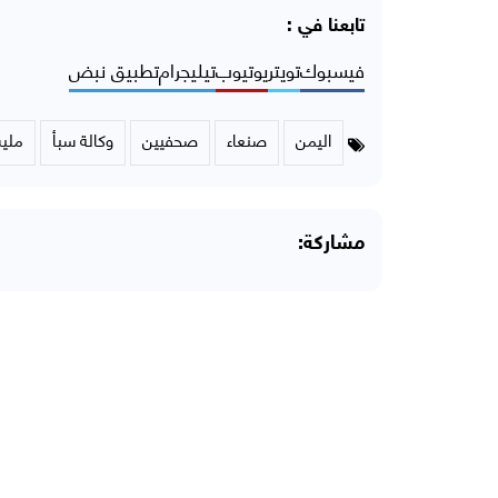
تابعنا في :
فيسبوك
تويتر
يوتيوب
تيليجرام
تطبيق نبض
اليمن
صنعاء
صحفيين
وكالة سبأ
مليش
مشاركة: