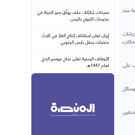
ة منذ
صرخات مُكبّلة.. ملف يوثّق سير الحياة في
مخيمات النزوح باليمن
راءات
إيران تعلن استئناف إنتاج الغاز في ثلاث
لمكتب
منصات بحقل بارس الجنوبي
الأوقاف اليمنية تعلن نجاح موسم الحج
ب على
لعام 1447هـ
هم في وسائل
احقين