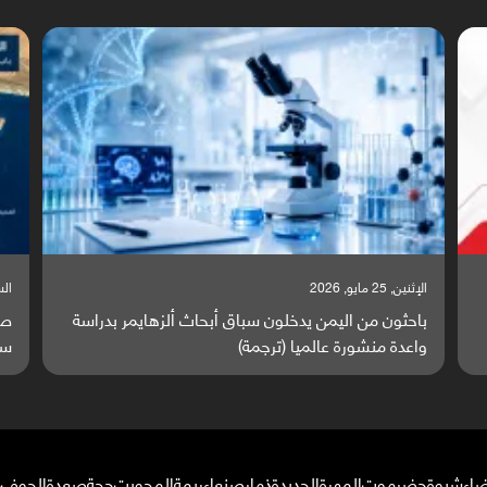
السبت, 23 مايو, 2026
السبت
صراع دولي يتصاعد قرب اليمن والبحر الأحمر يتحول إلى
تق
ساحة مواجهة عالمية (ترجمة)
وا
ضاء
شبوة
حضرموت
المهرة
الحديدة
ذمار
صنعاء
ريمة
المحويت
حجة
صعدة
الجوف
م