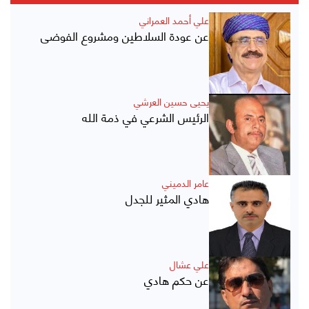
علي أحمد العمراني
عن عودة السلاطين ومشروع الفوضى
يحيى حسين العرشي
الرئيس الشرعي في ذمة الله
عامر الدميني
هادي المثير للجدل
علي عشال
عن حكم هادي