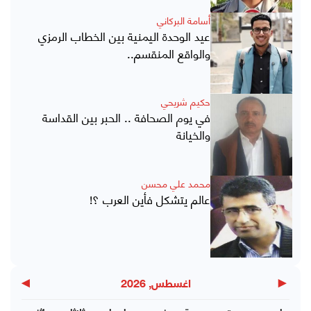
أسامة البركاني
عيد الوحدة اليمنية بين الخطاب الرمزي
والواقع المنقسم..
حكيم شريحي
في يوم الصحافة .. الحبر بين القداسة
والخيانة
محمد علي محسن
عالم يتشكل فأين العرب ؟!
▶
◀
اغسطس, 2026