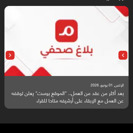
الإثنين, 25 مايو, 2026
باحثون من اليمن يدخلون سباق أبحاث ألزهايمر بدراسة
واعدة منشورة عالميا (ترجمة)