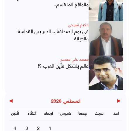
والواقع المنقسم..
حكيم شريحي
في يوم الصحافة .. الحبر بين القداسة
والخيانة
محمد علي محسن
عالم يتشكل فأين العرب ؟!
▶
◀
اغسطس, 2026
احد
سبت
جمعة
خميس
اربعاء
ثلاثاء
اثنين
4
3
2
1