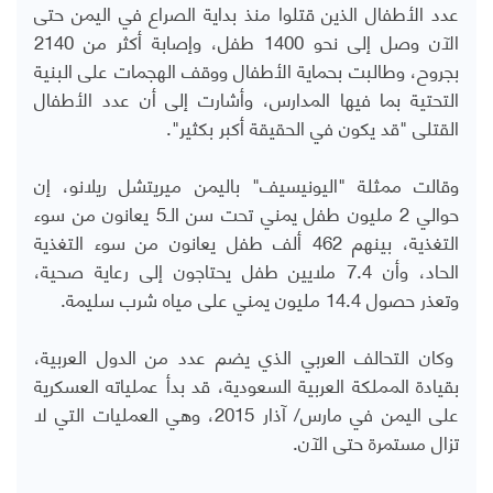
عدد الأطفال الذين قتلوا منذ بداية الصراع في اليمن حتى
الآن وصل إلى نحو 1400 طفل، وإصابة أكثر من 2140
بجروح، وطالبت بحماية الأطفال ووقف الهجمات على البنية
التحتية بما فيها المدارس، وأشارت إلى أن عدد الأطفال
القتلى "قد يكون في الحقيقة أكبر بكثير".
وقالت ممثلة "اليونيسيف" باليمن ميريتشل ريلانو، إن
حوالي 2 مليون طفل يمني تحت سن الـ5 يعانون من سوء
التغذية، بينهم 462 ألف طفل يعانون من سوء التغذية
الحاد، وأن 7.4 ملايين طفل يحتاجون إلى رعاية صحية،
وتعذر حصول 14.4 مليون يمني على مياه شرب سليمة.
وكان التحالف العربي الذي يضم عدد من الدول العربية،
بقيادة المملكة العربية السعودية، قد بدأ عملياته العسكرية
على اليمن في مارس/ آذار 2015، وهي العمليات التي لا
تزال مستمرة حتى الآن.