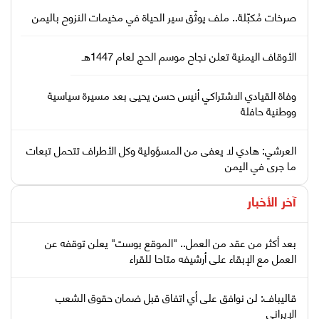
صرخات مُكبّلة.. ملف يوثّق سير الحياة في مخيمات النزوح باليمن
الأوقاف اليمنية تعلن نجاح موسم الحج لعام 1447هـ
وفاة القيادي الاشتراكي أنيس حسن يحيى بعد مسيرة سياسية
ووطنية حافلة
العرشي: هادي لا يعفى من المسؤولية وكل الأطراف تتحمل تبعات
ما جرى في اليمن
آخر الأخبار
بعد أكثر من عقد من العمل.. "الموقع بوست" يعلن توقفه عن
العمل مع الإبقاء على أرشيفه متاحا للقراء
قاليباف: لن نوافق على أي اتفاق قبل ضمان حقوق الشعب
الإيراني