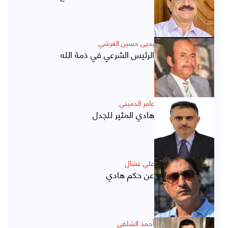
يحيى حسين العرشي
الرئيس الشرعي في ذمة الله
عامر الدميني
هادي المثير للجدل
علي عشال
عن حكم هادي
أحمد الشلفي