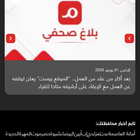
الإثنين, 25 مايو, 2026
باحثون من اليمن يدخلون سباق أبحاث ألزهايمر بدراسة
واعدة منشورة عالميا (ترجمة)
تابع أخبار محافظتك:
أمانة العاصمة
عدن
تعز
لحج
إب
أبين
البيضاء
شبوة
حضرموت
المهرة
الحديدة