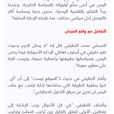
اليمن في أدنى سلّم أولوياته بالسياسة الخارجية، وعندما
يبدأ التفكير بالقضية اليمنية، سنرى جدية وحماسة أكثر
بالتوصل لحل سياسي مختلف عما طرحته الإدارة السابقة".
التعامل مع واقع الميدان
الصحفي محمد اللطيفي قال إنه "لا يمكن الجزم بحدوث
تغير حقيقي في أسلوب تعاطي الإدارة الأمريكية فيما يخص
اليمن، فسياساتها بطبيعتها براغماتية صرفة، وليست ثابتة
على معايير معينة".
وأشار اللطيفي في حديث لـ"الموقع بوست" إلى أن "أي
تنبؤ بماهية الطريقة التي ستتخذها إدارة ترامب مع ملف
اليمن لن تخرج عن سياق التحليل الانطباعي".
وأضاف اللطيفي "في كل الأحوال يجب الإشارة إلى
نقطتين، الأولى تتعلق بالفارق بين ترامب كمرشح وترامب