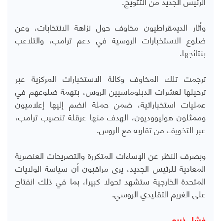
الرئيس الجديد من التتويج.
وأثار الديمقراطيون مخاوف حول نزاهة الانتخابات، وعن
ضلوع الاستخبارات الروسية في دعم ترامب، والتلاعب
بنتائجها.
ترجمت تلك المخاوف وكالة الاستخبارات المركزية عبر
ترحيلها لعشرات الدبلوماسيين الروس، بتهمة ضلوعهم في
عمليات استخباراتية، ضمن حملة انضم إليها إعلاميون
وممثلون هوليووديون، الهدف منها عرقلة تنصيب ترامب،
عبر التخويف من تقاربه مع الروس.
وبصرف النظر عن الإساءات المتكررة والتصريحات العنصرية
المعادية للرئيس الجديد، يرى مراقبون أن سياسة الولايات
المتحدة الخارجية ستشهد تحولا كبيرا، بما في ذلك انفتاح
على الغريم التقليدي الروسي.
فشل ذريع