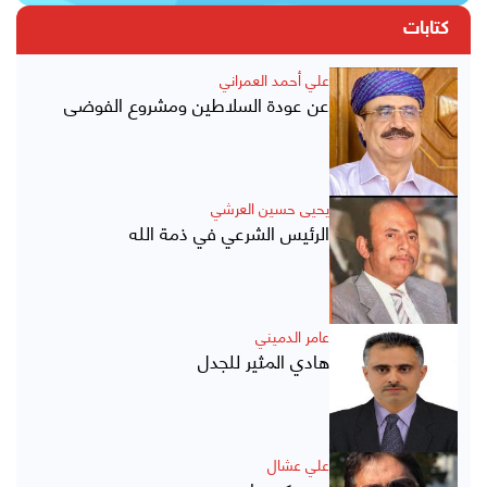
كتابات
علي أحمد العمراني
عن عودة السلاطين ومشروع الفوضى
يحيى حسين العرشي
الرئيس الشرعي في ذمة الله
عامر الدميني
هادي المثير للجدل
علي عشال