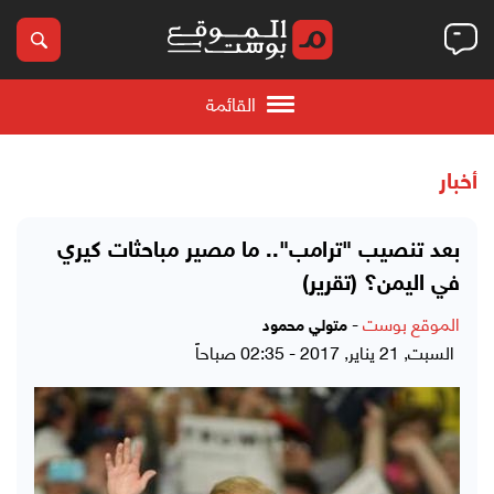
القائمة
أخبار
بعد تنصيب "ترامب".. ما مصير مباحثات كيري
في اليمن؟ (تقرير)
الموقع بوست
-
متولي محمود
السبت, 21 يناير, 2017 - 02:35 صباحاً