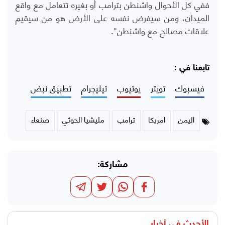
ففي كل الأحوال واشنطن بترامب أو بغيره تتعامل مع واقع
الميدان، ومن سيفرض نفسه على الأرض هو من سيقيم
علاقات مصالح مع واشنطن".
تابعنا في :
فيسبوك
تويتر
يوتيوب
تيليجرام
تطبيق نبض
اليمن
امريكا
ترامب
مليشيا الحوثي
صنعاء
مشاركة:
الأحدث في
أخبار