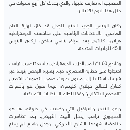
التنصيب المتعارف عليها، والذي يحدث كل أربع سنوات في
مثل هذا اليوم 20 يناير.
وكان الرئيس الجديد المثير للجدل قد فاز، نهاية العام
الماضي، بالانتخابات الرئاسية على منافسته الديمقراطية
هيلاري كلنتون بعد سباق رئاسي ساخن، ليكون الرئيس
الـ45 للولايات المتحدة.
وقاطع 60 نائبا من الحزب الديمقراطي جلسة تنصيب ترامب
احتجاجا على خطابه العنصري، فيما يعتبره البعض رئيسا غير
شرعيا، استنادا إلى مليون صوت ضمن التصويت الشعبي
كفارق لصالح هيلاري كلينتون، فيما تفوق هو بأصوات
"المجمع الانتخابي" وفقا لنظام الانتخابات الأمريكية.
ورغم التذمر والعراقيل التي وضعت في طريقه، ها هو
الجمهوري ترامب يدخل البيت الأبيض، بعد تظاهرات
مناهضة شهدها الشارع الأمريكي، وجدل واسع لم يمنع