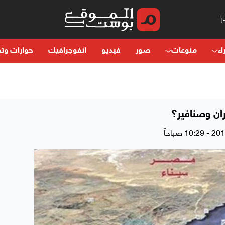
اء
منوعات
صور
فيديو
انفوجرافيك
حوارات وتح
ران وصنافير؟