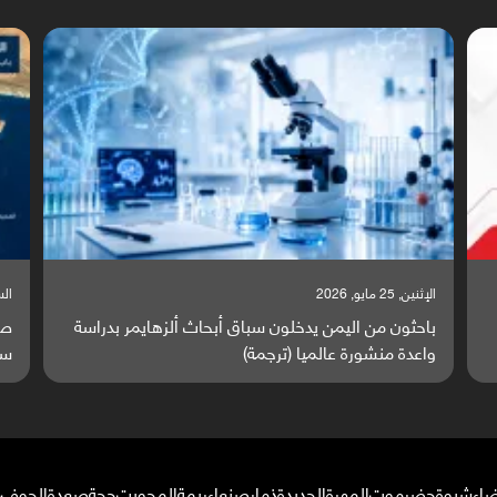
السبت, 23 مايو, 2026
ة
صراع دولي يتصاعد قرب اليمن والبحر الأحمر يتحول إلى
ساحة مواجهة عالمية (ترجمة)
ضاء
شبوة
حضرموت
المهرة
الحديدة
ذمار
صنعاء
ريمة
المحويت
حجة
صعدة
الجوف
م