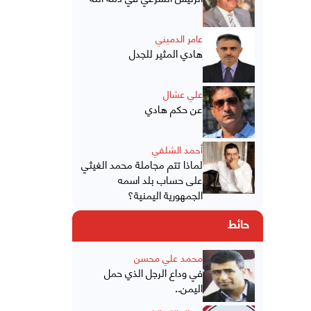
عامر الدميني
هادي المثير للجدل
علي عشال
عن حكم هادي
أحمد الشلفي
لماذا تتم مجاملة محمد الغيثي
على حساب بلد اسمه
الجمهورية اليمنية؟
حائط
محمد علي محسن
في وداع الرجل الذي حمل
اليمن..