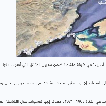
 آي إيه" في وثيقة منشورة ضمن ملايين الوثائق التي أفرجت عنها، 
ائيلي لسيناء، إن واشنطن لم تكن تشكك في تبعية جزيرتي تيران وص
وتحتوي الوثيقة المنشورة على صور فضائية التقطت في الفترة 1968- 1971، مضافا إليها تفسيرات حول ال