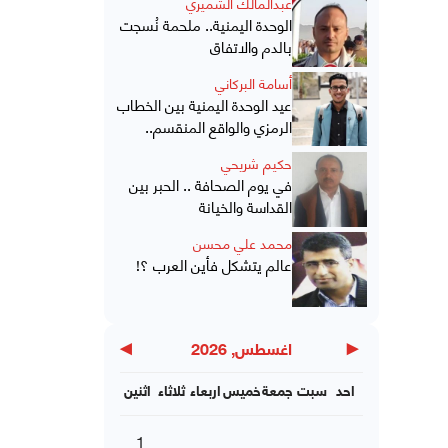
عبدالمالك الشميري
الوحدة اليمنية.. ملحمة نُسجت
بالدم والاتفاق
أسامة البركاني
عيد الوحدة اليمنية بين الخطاب
الرمزي والواقع المنقسم..
حكيم شريحي
في يوم الصحافة .. الحبر بين
القداسة والخيانة
محمد علي محسن
عالم يتشكل فأين العرب ؟!
▶
◀
اغسطس, 2026
احد
سبت
جمعة
خميس
اربعاء
ثلاثاء
اثنين
1