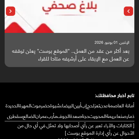
الإثنين, 25 مايو, 2026
باحثون من اليمن يدخلون سباق أبحاث ألزهايمر بدراسة
واعدة منشورة عالميا (ترجمة)
تابع أخبار محافظتك:
أمانة العاصمة
عدن
تعز
لحج
إب
أبين
البيضاء
شبوة
حضرموت
المهرة
الحديدة
ذمار
صنعاء
ريمة
المحويت
حجة
صعدة
الجوف
مأرب
عمران
الضالع
سقطرى
[ الكتابات والآراء تعبر عن رأي أصحابها ولا تمثل في أي حال من
الأحوال عن رأي إدارة الموقع بوست ]