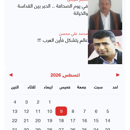
في يوم الصحافة .. الحبر بين القداسة
والخيانة
محمد علي محسن
عالم يتشكل فأين العرب ؟!
▶
◀
اغسطس, 2026
احد
سبت
جمعة
خميس
اربعاء
ثلاثاء
اثنين
4
3
2
1
13
12
11
10
9
8
7
6
5
22
21
20
19
18
17
16
15
14
31
30
29
28
27
26
25
24
23