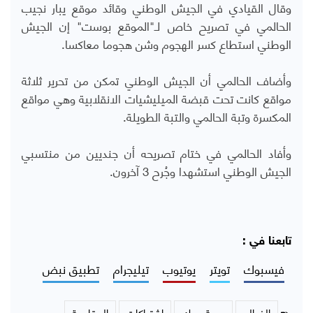
وقال القيادي في الجيش الوطني وقائد موقع يبار نجيب
الحالمي في تصريح خاص لـ"الموقع بوست" إن الجيش
الوطني استطاع كسر الهجوم وشن هجوما معاكسا.
وأضاف الحالمي أن الجيش الوطني تمكن من تحرير ثلاثة
مواقع كانت تحت قبضة الميليشيات الانقلابية وهي مواقع
المكسرة وتبة الحالمي والتبة الطويلة.
وأفاد الحالمي في ختام تصريحه أن جنديين من منتسبي
الجيش الوطني استشهدا وجُرح 3 آخرون.
تابعنا في :
فيسبوك
تويتر
يوتيوب
تيليجرام
تطبيق نبض
الضالع
جبهة حمك
اشتباكات
المقاومة