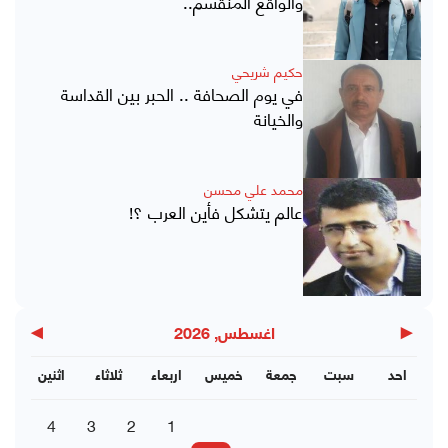
والواقع المنقسم..
حكيم شريحي
في يوم الصحافة .. الحبر بين القداسة
والخيانة
محمد علي محسن
عالم يتشكل فأين العرب ؟!
▶
◀
اغسطس, 2026
احد
سبت
جمعة
خميس
اربعاء
ثلاثاء
اثنين
4
3
2
1