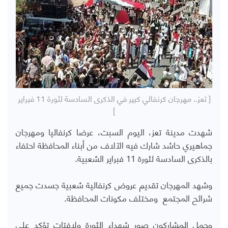
[ تعز.. مهرجان كرنفالي كبير في الذكرى السادسة لثورة 11 فبراير
]
شهدت مدينة تعز، اليوم السبت، عرضا كرنفاليا ومهرجان
جماهيري حاشد شارك فيه الآلاف من أبناء المحافظة احتفاء
بالذكرى السادسة لثورة 11 فبراير الشعبية.
وشهد المهرجان تقديم عروض كرنفالية شعبية جسدت جميع
شرائح المجتمع ومختلف مكونات المحافظة.
وحمل المشاركون صور شهداء الثورة ولافتات تؤكد على