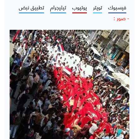
فيسبوك
تويتر
يوتيوب
تيليجرام
تطبيق نبض
- صور :