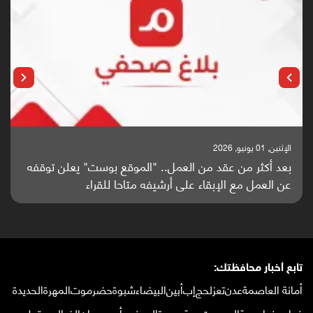
الإثنين, 25 مايو, 2026
باحثون من اليمن يدخلون سباق أبحاث ألزهايمر بدراسة
واعدة منشورة عالميا (ترجمة)
تابع أخبار محافظتك:
أمانة العاصمة
عدن
تعز
لحج
إب
أبين
البيضاء
شبوة
حضرموت
المهرة
الحديدة
ذمار
صنعاء
ريمة
المحويت
حجة
صعدة
الجوف
مأرب
عمران
الضالع
سقطرى