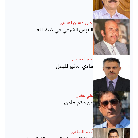
يحيى حسين العرشي
الرئيس الشرعي في ذمة الله
عامر الدميني
هادي المثير للجدل
علي عشال
عن حكم هادي
أحمد الشلفي