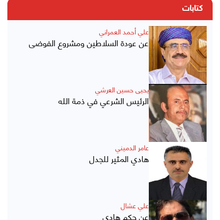
كتابات
علي أحمد العمراني
عن عودة السلاطين ومشروع الفوضى
يحيى حسين العرشي
الرئيس الشرعي في ذمة الله
عامر الدميني
هادي المثير للجدل
علي عشال
عن حكم هادي