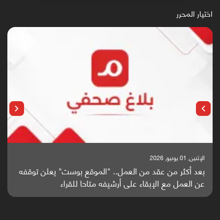
اختيار المحرر
الإثنين, 25 مايو, 2026
باحثون من اليمن يدخلون سباق أبحاث ألزهايمر بدراسة
واعدة منشورة عالميا (ترجمة)