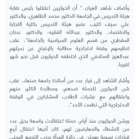
وأضاف شاهد العيان " أن الحوثيين اعتقلوا رئيس نقابة
هيئة التدريس في الجامعة الدكتور محمد الظاهري، والدكتور
علي سيف كليب عضو هيئة التدريس بكلية التجارة
والاقتصاد، والدكتور عبدالله الفقيه، والدكتور عدنان
المقطري من قسم العلوم السياسية بالجامعة"، عقب
تنظيمهم وقفة احتجاجية مطالبة بالإفراج عن زميلهم
عبدالعزيز المخلافي الذي اختطفه الحوثيون قبل نحو شهر
تقريبا.
وأشار الشاهد إلى فرار عدد من أساتذة جامعة صنعاء، عقب
شن الحوثيين للحملة ضدهم، ومطاردة الكثير منهم
واعتقالهم مع عشرات الطلاب المشاركين في الوقفة
الاحتجاجية التي نظمت الأحد".
ويشن الحوثيون منذ أيام، حملة اعتقالات واسعة بحق عدد
من النشطاء والمعارضين لهم، كان آخرها اعتقال أربع
قيادات نسوية يعملن في دائرة المرأة بحزب التجمع اليمني