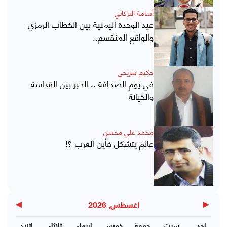
أسامة البركاني
عيد الوحدة اليمنية بين الخطاب الرمزي
والواقع المنقسم..
حكيم شريحي
في يوم الصحافة .. الحبر بين القداسة
والخيانة
محمد علي محسن
عالم يتشكل فأين العرب ؟!
▶
◀
اغسطس, 2026
احد
سبت
جمعة
خميس
اربعاء
ثلاثاء
اثنين