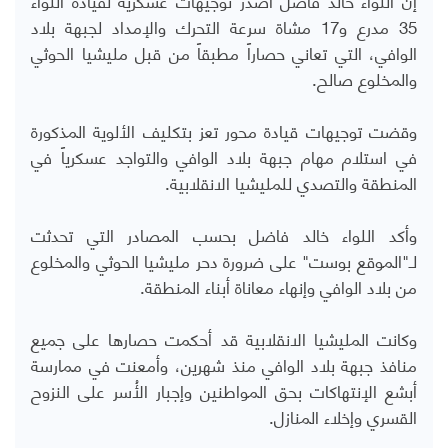
35 مدرع و17 مشاة سرعة التحرك والإمداد لجبهة بلاد
الوافي، التي تعاني حصاراً مطبقاً من قبل مليشيا الحوثي
والمخلوع صالح.
وقضت توجيهات قيادة محور تعز بتكليف الألوية المذكورة
في استلام مهام جبهة بلاد الوافي والتواجد عسكرياً في
المنطقة والتصدي للمليشيا الانقلابية.
وأكد اللواء خالد فاضل بحسب المصادر التي تحدثت
لـ"الموقع بوست" على ضرورة دحر مليشيا الحوثي والمخلوع
من بلاد الوافي وإنهاء معاناة أبناء المنطقة.
وكانت المليشيا الانقلابية قد أحكمت حصارها على جميع
منافذ جبهة بلاد الوافي منذ شهرين، وأمعنت في ممارسة
أبشع الإنتهاكات بحق المواطنين وإجبار الأُسر على النزوح
القسري وإخلاء المنازل.