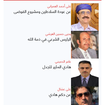
علي أحمد العمراني
عن عودة السلاطين ومشروع الفوضى
يحيى حسين العرشي
الرئيس الشرعي في ذمة الله
عامر الدميني
هادي المثير للجدل
علي عشال
عن حكم هادي