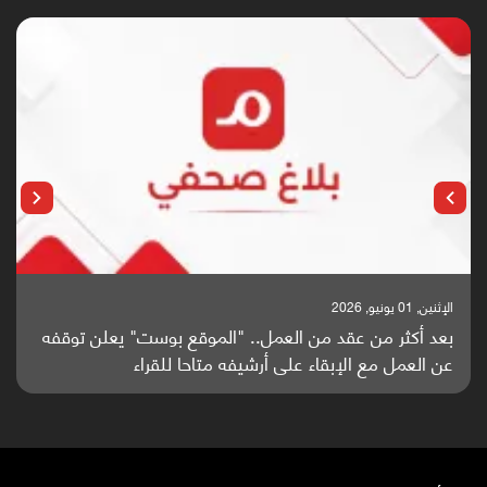
الإثنين, 25 مايو, 2026
باحثون من اليمن يدخلون سباق أبحاث ألزهايمر بدراسة
واعدة منشورة عالميا (ترجمة)