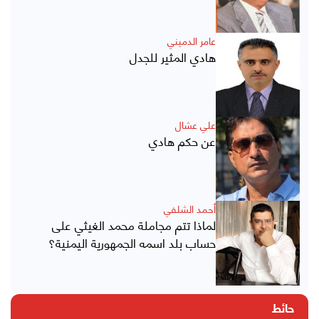
عامر الدميني
هادي المثير للجدل
علي عشال
عن حكم هادي
أحمد الشلفي
لماذا تتم مجاملة محمد الغيثي على
حساب بلد اسمه الجمهورية اليمنية؟
حائط