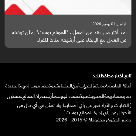
الإثنين, 25 مايو, 2026
باحثون من اليمن يدخلون سباق أبحاث ألزهايمر بدراسة
واعدة منشورة عالميا (ترجمة)
تابع أخبار محافظتك:
أمانة العاصمة
عدن
تعز
لحج
إب
أبين
البيضاء
شبوة
حضرموت
المهرة
الحديدة
ذمار
صنعاء
ريمة
المحويت
حجة
صعدة
الجوف
مأرب
عمران
الضالع
سقطرى
[ الكتابات والآراء تعبر عن رأي أصحابها ولا تمثل في أي حال من
الأحوال عن رأي إدارة الموقع بوست ]
جميع الحقوق محفوظة © 2015 - 2026