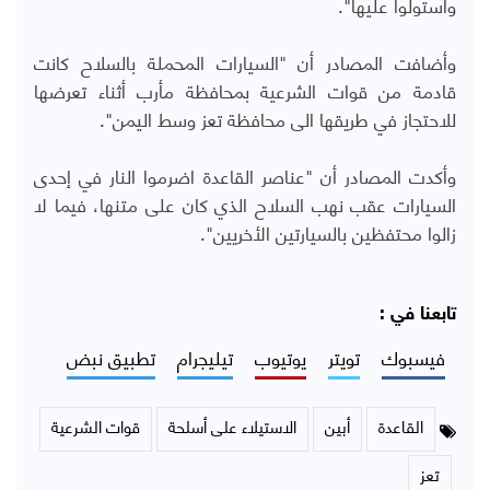
واستولوا عليها".
وأضافت المصادر أن "السيارات المحملة بالسلاح كانت
قادمة من قوات الشرعية بمحافظة مأرب أثناء تعرضها
للاحتجاز في طريقها الى محافظة تعز وسط اليمن".
وأكدت المصادر أن "عناصر القاعدة اضرموا النار في إحدى
السيارات عقب نهب السلاح الذي كان على متنها، فيما لا
زالوا محتفظين بالسيارتين الأخريين".
تابعنا في :
فيسبوك
تويتر
يوتيوب
تيليجرام
تطبيق نبض
القاعدة
أبين
الاستيلاء على أسلحة
قوات الشرعية
تعز