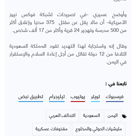
وأوضح عسيري -في تصريحات لشبكة فوكس نيوز
الأمريكية- أن مالا يقل عن مقتل 375 مدنيا وإغلاق أكثر
من 500 مدرسة وتهجير 24 قرية وأكثر من 17 ألف شخص.
وقال إنه واستجابة لهذا التهديد تقود المملكة السعودية
ائتلافا من 12 دولة تقاتل من أجل إعادة السلام والإستقرار
في اليمن.
تابعنا في :
فيسبوك
تويتر
يوتيوب
تيليجرام
تطبيق نبض
اليمن
السعودية
التحالف العربي
مليشيات الحوثي والمخلوع
مقذوفات عسكرية