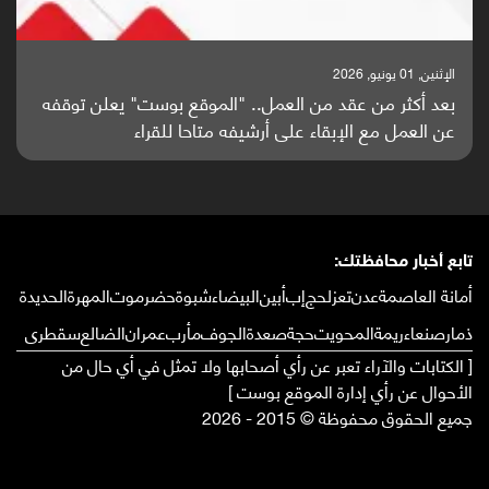
الإثنين, 25 مايو, 2026
باحثون من اليمن يدخلون سباق أبحاث ألزهايمر بدراسة
واعدة منشورة عالميا (ترجمة)
تابع أخبار محافظتك:
أمانة العاصمة
عدن
تعز
لحج
إب
أبين
البيضاء
شبوة
حضرموت
المهرة
الحديدة
ذمار
صنعاء
ريمة
المحويت
حجة
صعدة
الجوف
مأرب
عمران
الضالع
سقطرى
[ الكتابات والآراء تعبر عن رأي أصحابها ولا تمثل في أي حال من
الأحوال عن رأي إدارة الموقع بوست ]
جميع الحقوق محفوظة © 2015 - 2026