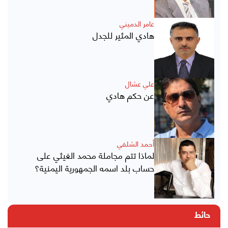
عامر الدميني
هادي المثير للجدل
علي عشال
عن حكم هادي
أحمد الشلفي
لماذا تتم مجاملة محمد الغيثي على
حساب بلد اسمه الجمهورية اليمنية؟
حائط