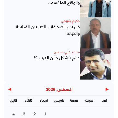
والواقع المنقسم..
حكيم شريحي
في يوم الصحافة .. الحبر بين القداسة
والخيانة
محمد علي محسن
عالم يتشكل فأين العرب ؟!
▶
◀
اغسطس, 2026
احد
سبت
جمعة
خميس
اربعاء
ثلاثاء
اثنين
4
3
2
1