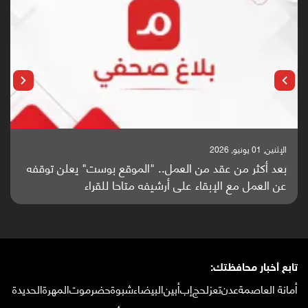
الإثنين, 25 مايو, 2026
باحثون من اليمن يدخلون سباق أبحاث ألزهايمر بدراسة
واعدة منشورة عالميا (ترجمة)
تابع أخبار محافظتك:
أمانة العاصمة
عدن
تعز
لحج
إب
أبين
البيضاء
شبوة
حضرموت
المهرة
الحديدة