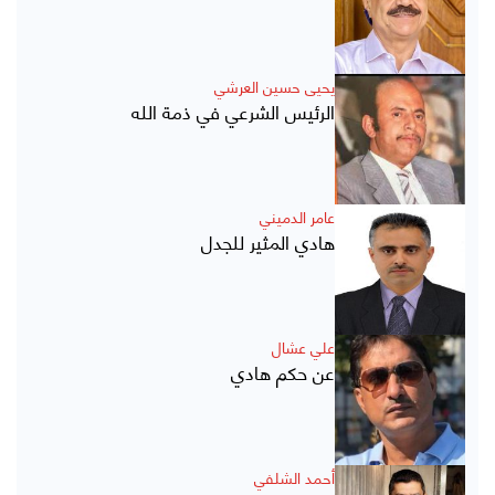
يحيى حسين العرشي
الرئيس الشرعي في ذمة الله
عامر الدميني
هادي المثير للجدل
علي عشال
عن حكم هادي
أحمد الشلفي