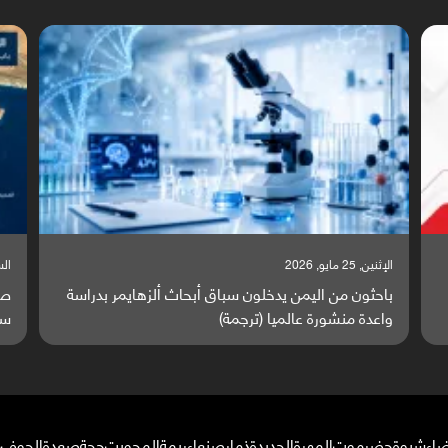
السبت, 23 مايو, 2026
سة
صراع دولي يتصاعد قرب اليمن والبحر الأحمر يتحول إلى
ساحة مواجهة عالمية (ترجمة)
ضاء
شبوة
حضرموت
المهرة
الحديدة
ذمار
صنعاء
ريمة
المحويت
حجة
صعدة
الجوف
م