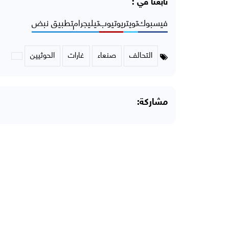
تابعنا في :
فيسبوك
تويتر
يوتيوب
تيليجرام
تطبيق نبض
التحالف
صنعاء
غارات
الحوثيين
مشاركة: