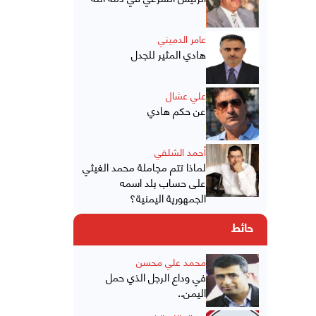
عامر الدميني
هادي المثير للجدل
علي عشال
عن حكم هادي
أحمد الشلفي
لماذا تتم مجاملة محمد الغيثي
على حساب بلد اسمه
الجمهورية اليمنية؟
حائط
محمد علي محسن
في وداع الرجل الذي حمل
اليمن..