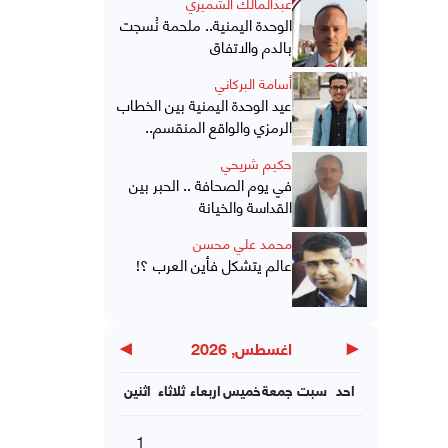
عبدالمالك الشميري
الوحدة اليمنية.. ملحمة نُسجت
بالدم والاتفاق
أسامة البركاني
عيد الوحدة اليمنية بين الخطاب
الرمزي والواقع المنقسم..
حكيم شريحي
في يوم الصحافة .. الحبر بين
القداسة والخيانة
محمد علي محسن
عالم يتشكل فأين العرب ؟!
▶
◀
اغسطس, 2026
احد
سبت
جمعة
خميس
اربعاء
ثلاثاء
اثنين
1