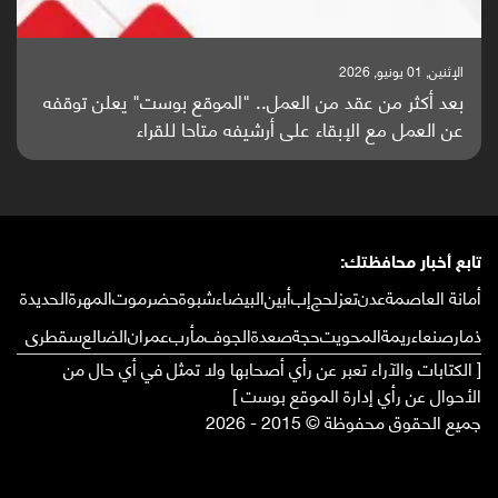
الإثنين, 25 مايو, 2026
باحثون من اليمن يدخلون سباق أبحاث ألزهايمر بدراسة
واعدة منشورة عالميا (ترجمة)
تابع أخبار محافظتك:
أمانة العاصمة
عدن
تعز
لحج
إب
أبين
البيضاء
شبوة
حضرموت
المهرة
الحديدة
ذمار
صنعاء
ريمة
المحويت
حجة
صعدة
الجوف
مأرب
عمران
الضالع
سقطرى
[ الكتابات والآراء تعبر عن رأي أصحابها ولا تمثل في أي حال من
الأحوال عن رأي إدارة الموقع بوست ]
جميع الحقوق محفوظة © 2015 - 2026