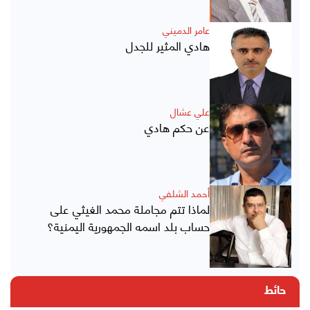
عامر الدميني
هادي المثير للجدل
علي عشال
عن حكم هادي
أحمد الشلفي
لماذا تتم مجاملة محمد الغيثي على
حساب بلد اسمه الجمهورية اليمنية؟
حائط