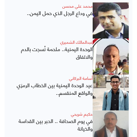
محمد علي محسن
في وداع الرجل الذي حمل اليمن..
عبدالمالك الشميري
الوحدة اليمنية.. ملحمة نُسجت بالدم
والاتفاق
أسامة البركاني
عيد الوحدة اليمنية بين الخطاب الرمزي
والواقع المنقسم..
حكيم شريحي
في يوم الصحافة .. الحبر بين القداسة
والخيانة