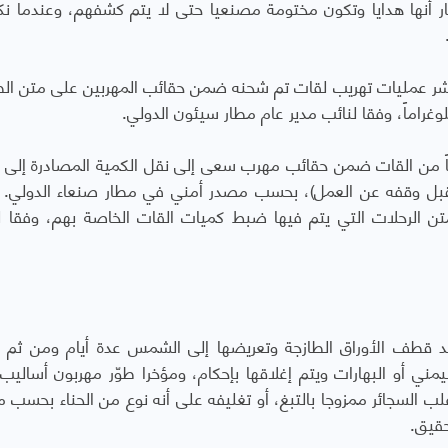
ار أنها هدايا وتكون مختومة مصنعياً حتى لا يتم كشفهم، وعندما 
 عمليات تهريب لقات تم شحنه ضمن حقائب المهربين على متن الط
مطار صنعاء تهريب 40 كيلوغراماً من القات ضمن حقائب مهرب سعى إلى نقل الكمية المصادرة إلى
ار سبعة أشهر قبل وقفه عن العمل)، بحسب مصدر أمني في مطار صنعاء الدولي.
ن الرحلات التي يتم فيها ضبط كميات القات الخاصة بهم، وفقا ل
بعد قطف الأوراق الطازجة وتعريضها إلى الشمس عدة أيام ومن ثم 
مني أو البهارات ويتم إغلاقها بإحكام، ومؤخرا طوّر مهربون أساليب
ب السجائر ممزوجا بالتبغ، أو تغليفه على أنه نوع من الحناء بحسب ما
حقيق.