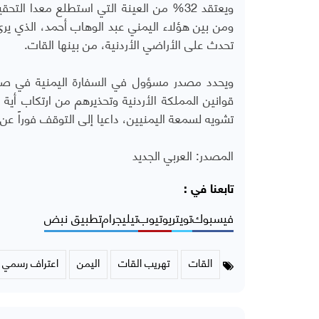
ويعتقد 32% من العينة التي استطلع معدا الت
ومن بين هؤلاء اليمني عبد الوهاب أحمد، الذي يرى 
تحدث على الأراضي الأردنية، من بينها القات.
ويحدد مصدر مسؤول في السفارة اليمنية في صنعا
قوانين المملكة الأردنية وتحذيرهم من ارتكاب أية
تشويه لسمعة اليمنيين، داعيا إلى التوقف فوراً عن
المصدر: العربي الجديد
تابعنا في :
فيسبوك
تويتر
يوتيوب
تيليجرام
تطبيق نبض
القات
تهريب القات
اليمن
اعتراف رسمي