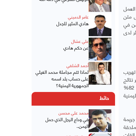
العمل
ى متن
عامر الدميني
هادي المثير للجدل
من في
ر لدى
علي عشال
عن حكم هادي
أحمد الشلفي
ضبط خلال عام 2016 أي محاولات تهريب
لماذا تتم مجاملة محمد الغيثي
على حساب بلد اسمه
 نتائج
الجمهورية اليمنية؟
استطلاع رأي غير قياسي أجراه معدا التحقيق مطلع ديسمبر الماضي، مع خمسين من المقيمين اليمنيين في الأردن أن 82%
اعم اليمنية
حائط
محمد علي محسن
جريمة
في وداع الرجل الذي حمل
اليمن..
ملحقة
ن قانون الجمارك الأردنية رقم 20 لسنة 1998، وضع القات