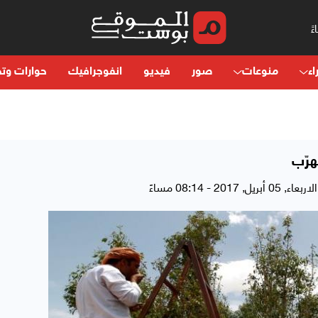
اء
منوعات
صور
فيديو
انفوجرافيك
حوارات وتح
هرّب
الاربعاء, 05 أبريل, 2017 - 08:14 مساءً