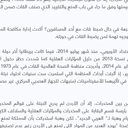
يمتها وفق ما جاء في باب المنع والتقييد الذي صنف القات ضمن ال
لمتبعة في حال ضبط قات مع أحد المسافرين؟ أكدت إدارة مكافحة الم
توجيه تهمة لمن يضبط القات في حوزته.
ويُعتبر نبات القات من أنواع المخدرات في دول الاتحاد الأوروبي، منذ شهر يوليو 2014، فيما كانت بري
استعماله، وأدرجت الحكومة الصينية القات ضمن نسخة 2013 من دليل المؤثرات العقلية كما شددت حظر دخ
المعرو
طير، إذ أثبتت أبحاث المنظمة التي استمرت ست سنوات احتواء نبتة 
في تأثيرهما للأمفيتامينات (منبهات للجهاز العصبي المركزي غير مصر
بين المخدرات، إلا أن الأردن لم يدرج النبتة على قوائم المخدر
رئيسة قسم الرقابة على المخدرات والمؤثرات العقلية والسلائف الكيم
ام وهبة لـ" العربي الجديد"، لكن وهبة استدركت بأن المملكة تمنع 
ضحة "يوجد العديد من المواد التي تمنع في الأردن رغم عدم تصنيفه