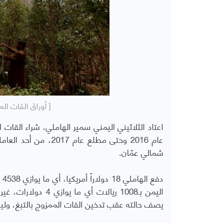
[ أوراق القات الم
اعتاد الثلاثيني اليمني سمير الهاملي، شراء القات
عام 2016 وحتى مطلع 
شمالي عمّان.
دف
اليمن بـ1008 ريالات
يصف حالته عقب تدخين القات الممزوج بالتبغ، ول