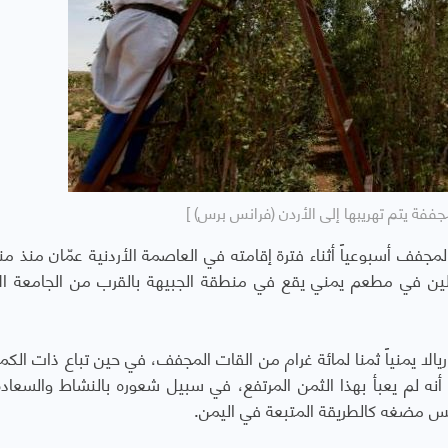
جففة يتم تهريبها إلى الأردن (فرانس برس) ]
 المجفف أسبوعياً أثناء فترة إقامته في العاصمة الأردنية عمّان منذ 
عام 2017، من أحد العاملين في مطعم يمني يقع في منطقة الجبيهة بالقرب من الجامعة ا
ع الهاملي 18 دولاراً أمريكيا، أي ما يوازي 4538 ريالا يمنياً ثمنا لمائة غرام من القات المجفف، في حين تباع ذات 
 أي ما يوازي 4 دولارات، غير أنه لم يعبأ بهذا الثمن المرتفع، في سبيل شعوره بالنشاط والسع
يس مضغه كالطريقة المتبعة في اليمن.