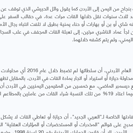
نجاح من اليمن إلى الأردن كما يقول وائل الحبيشي الذي توقف عن 
بعد ثلاث سنوات نقل خلالها القات مرات عدة، في حقائب السفر عل
نه شاي أو بن أو بهارات أو حناء يمنية بطرق لا تلفت انتباه رجال الأ
ن لجأ عماد الناشري مرتين، إلى تعبئة القات المجفف في علب السجائ
تؤكد إدارة مكافحة المخدرات التابعة لمديرية الأمن العام الأردني، أن سلطاتها لم ت
لة حيازة أو استيراد أو اتجار بمادة القات في الأردن، بالمقابل تظهر
يؤكدون بيع اليمنيين للقات المجفف في عمّان، فيما اعتاد 19% من تلك النسبة شراء القات من عاملين بالمط
فادتها الخاصة لـ"العربي الجديد"، أن حيازة أو تعاطي القات لا يشكل 
مدرج على قوائم "المخدرات أو المستحضرات أو المؤثرات العقلية" ال
بقانون المخدرات والمؤثرات العقلية المعمول به في الأردن، إلا أ