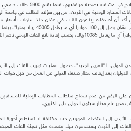
ويستقبل الأردن سنوياً 50 ألف يمني يذهبون للعلاج في مشافيه بصحبة مرافقيهم، ف
نات السفارة اليمنية في الأردن، من بين هؤلاء الطالب في جامعة ال
ي أكد أن أصدقاءه يبتاعون القات في عمّان منذ سنوات بأسعار مر
موضحا أن "سعر الكيلوغرام من القات المجفف في عمّان يصل إلى 180 دولارا أي ما يعادل 45385
 الدولي، لـ"العربي الجديد"، حصول عمليات تهريب القات إلى الأرد
ن الدوليان بعد إيقاف مطار صنعاء الدولي عن العمل من قبل قوات ال
 على الرغم من عدم سماح سلطات المطارات اليمنية للمسافرين ب
ئب مدير عام مطار سيئون الدولي علي الكثيري.
 الأردن إلى استخدام المهربين حيلا مختلفة لا تستطيع أجهزة الم
و القات إلى الأردن يستخدمون حيلا متعددة مثل تعبئة القات المج