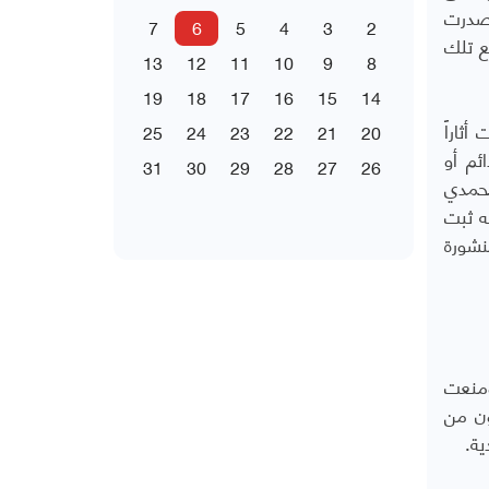
أصدرت
7
6
5
4
3
2
ع تلك
13
12
11
10
9
8
19
18
17
16
15
14
ثاراً
25
24
23
22
21
20
ئم أو
31
30
29
28
27
26
محمدي
ه ثبت
نشورة
تها الأمنية على المسافرين اليمنيين إلى أراضيها منذ منتصف ديسمبر 2015، ومنعت
ون من
ية.