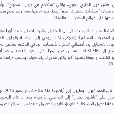
في بعض دول الخليج العربي، والتي تستخدم في جهاز "المدواخ"، و
 تحت عنوان "مقلدات منتجات التبغ" يحظر فيه استيرادهما رغم عدم وض
اجها على قوائم المخدرات العالمية".
المخدرات الأردنية، إلى أن التحاليل والدراسات لم تثبت أن للقات أ
لمخدرات الصناعية (الجوكر)، إذ لا يؤدي إلى الإصابة بالجنون الدا
يره، بالمقابل يرد أخصائي المخ والأعصاب اليمني الدكتور سامح ال
يؤدي إلى حالة اكتئاب نفسي وضيق ويؤثر على الجهاز العصبي، كما أن
 القلب، والوفاة بنسبة أكبر بكثير ممن لا يتعاطونه، بحسب دراسة م
شددت السلطات الأمنية الأردنية إجراءا
صول على "تأشيرة دخول" إلى الأراضي الأردنية، بعد أن كان اليمني
قة لدخول المملكة إذ كان بإمكانهم الحصول عليها من المراكز الحدود