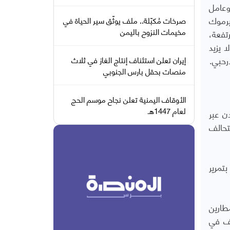
يما يقيم 5900 طالب جامعي وعامل
يرموك
صرخات مُكبّلة.. ملف يوثّق سير الحياة في
مخيمات النزوح باليمن
تفعة،
 ريالا يمنيا"، بينما لا يزيد
إيران تعلن استئناف إنتاج الغاز في ثلاث
منصات بحقل بارس الجنوبي
الأوقاف اليمنية تعلن نجاح موسم الحج
لعام 1447هـ
ن عبر
تحالف
تمرير
طارين
فف في