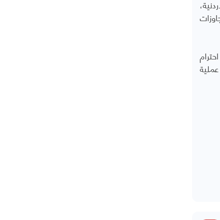
ردنية،
اوزات
حترام
عملية