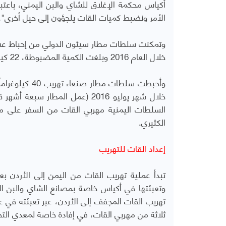
أكياس محكمة الإغلاق للشاي والبن اليمني، باعتب
الأمر ونضبط كميات القات يلجؤون إلى حيل أخرى".
وتمكنت سلطات مطار سيئون الدولي من إحباط عشر
خلال العام 2016 وبلغت الكمية المضبوطة، 22 كيلوغراماً، وفقا لنائب مدير عام مطار سيئون الدولي.
وأحبطت سلطات 
خلال شهر يوليو 2016 (عمل المط
السلطات اليمنية مهربي القات من السفر على مت
الكثيري.
إعداد القات للتهريب
تبدأ عملية تهريب القات من اليمن إلى الأردن 
وتعبئتها في أكياس خاصة بمصانع الشاي والبن الي
تهريب القات المجفف إلى الأردن، عبر تعبئته في عل
ثلاثة من مهربي القات، في إفادة خاصة لمعدي الت