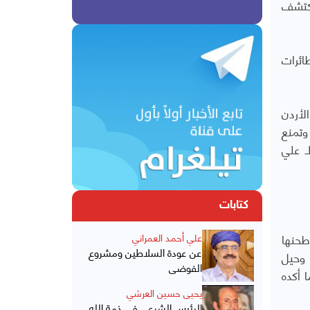
نكتشف
ائرات
 الأردن
 وتمنع
ـ علي
كتابات
طحنها
علي أحمد العمراني
عن عودة السلاطين ومشروع
 وحيل
الفوضى
 أكده
يحيى حسين العرشي
الرئيس الشرعي في ذمة الله