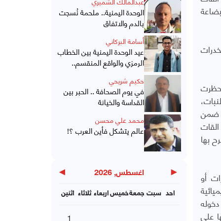
عبدالمالك الشميري
بضاعة
الوحدة اليمنية.. ملحمة نُسجت
بالدم والاتفاق
أسامة البركاني
خدرات
عيد الوحدة اليمنية بين الخطاب
الرمزي والواقع المنقسم..
حكيم شريحي
طانيا آخر دولة حظرت
في يوم الصحافة .. الحبر بين
ول النبات،
القداسة والخيانة
ف بالشاي العربي، بشكل رسمي منذ أول يناير عام 2014، وأدرجت منظمة الصحة العالمية القات في عام 1973 ضمن
محمد علي محسن
القات
عالم يتشكل فأين العرب ؟!
ح بها
▶
◀
اغسطس, 2026
ات أو
يائية
احد
سبت
جمعة
خميس
اربعاء
ثلاثاء
اثنين
دخوله
ا على
1