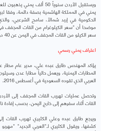
يمني في المملكة الهاشمية بصفة دائمة، وفقا لبيا
الحكومية في إربد شمالاً، سامح الشرعبي، والذ
سعر الكيلو من القات المجفف في اليمن عن 40 دولاراً أي ما يعادل 10085ريالا، بحسب إفادة بائع القات اليمني ناصر الأرحبي.
اعتراف يمني رسمي
يؤكد المهندس طارق عبده علي، مدير عام مطار عدن
المطارات اليمنية، ويعمل حالياً مطارا عدن وسيئو
العربي الذي تقوده السعودية في أغسطس 2016.
وتحصل عمليات تهريب القات المجفف إلى الأردن
القات أثناء سفرهم إلى خارج اليمن، بحسب إفادة نا
ويرجع طارق عبده وعلي الكثيري تهريب القات إلى
كشفها، ويقول الكثيري لـ"العربي الجديد" "مهرب