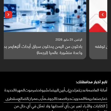
الإثنين, 25 مايو, 2026
باحثون من اليمن يدخلون سباق أبحاث ألزهايمر بدراسة
واعدة منشورة عالميا (ترجمة)
تابع أخبار محافظتك:
أمانة العاصمة
عدن
تعز
لحج
إب
أبين
البيضاء
شبوة
حضرموت
المهرة
الحديدة
ذمار
صنعاء
ريمة
المحويت
حجة
صعدة
الجوف
مأرب
عمران
الضالع
سقطرى
[ الكتابات والآراء تعبر عن رأي أصحابها ولا تمثل في أي حال من