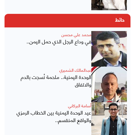
حائط
محمد علي محسن
في وداع الرجل الذي حمل اليمن..
عبدالمالك الشميري
الوحدة اليمنية.. ملحمة نُسجت بالدم
والاتفاق
أسامة البركاني
عيد الوحدة اليمنية بين الخطاب الرمزي
والواقع المنقسم..