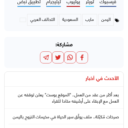
فيسبوك
تويتر
يوتيوب
تيليجرام
تطبيق نبض
اليمن
مارب
السعودية
التحالف العربي
مشاركة:
الأحدث في
أخبار
بعد أكثر من عقد من العمل.. "الموقع بوست" يعلن توقفه عن
العمل مع الإبقاء على أرشيفه متاحا للقراء
صرخات مُكبّلة.. ملف يوثّق سير الحياة في مخيمات النزوح باليمن