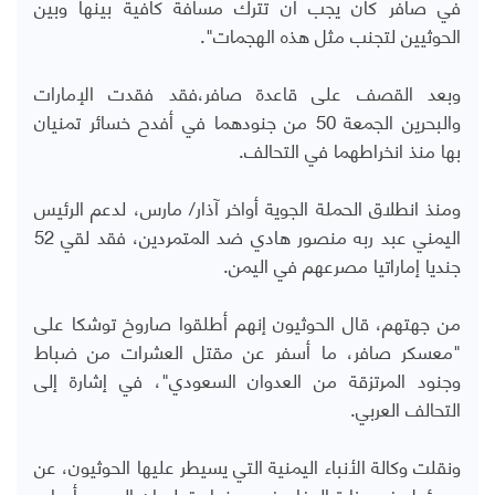
في صافر كان يجب أن تترك مسافة كافية بينها وبين
الحوثيين لتجنب مثل هذه الهجمات".
وبعد القصف على قاعدة صافر،فقد فقدت الإمارات
والبحرين الجمعة 50 من جنودهما في أفدح خسائر تمنيان
بها منذ انخراطهما في التحالف.
ومنذ انطلاق الحملة الجوية أواخر آذار/ مارس، لدعم الرئيس
اليمني عبد ربه منصور هادي ضد المتمردين، فقد لقي 52
جنديا إماراتيا مصرعهم في اليمن.
من جهتهم، قال الحوثيون إنهم أطلقوا صاروخ توشكا على
"معسكر صافر، ما أسفر عن مقتل العشرات من ضباط
وجنود المرتزقة من العدوان السعودي"، في إشارة إلى
التحالف العربي.
ونقلت وكالة الأنباء اليمنية التي يسيطر عليها الحوثيون، عن
مسؤول في وزارة الدفاع في صنعاء قوله إن الهجوم أصاب