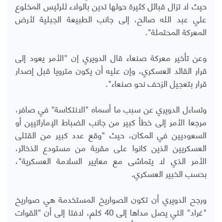
حيث لا تزال قبائل كثيرة حولها تدين بالولاء للرئيس المخلوع
علي عبد الله صالح، إلى جانب الطبيعة الجبلية لأرض
المعركة المحتملة".
وعن تأخير معركة صنعاء قال الدويري إن "الأمر يعود إلى
قرار القائد العسكري، وإن عليه أن يكون مترويا قبل إصدار
قرار بتعجيل الزحف نحو صنعاء".
وتساءل الدويري عن سبب ما أسماه "الانتكاسة" في صافر،
مرجعا الأمر إلى خطأ كبير من جانب الضباط الإماراتيين أو
السعوديين في المكان، حيث "وقع عدد كبير من القتلى
العسكريين الذين كانوا على مقربة من مستودع الذخائر،
الأمر الذي لا يتماشى مع معايير السلامة العسكرية"،
بحسب الخبير العسكري.
ورجح الدويري أن تكون الصواريخ المستخدمة هي صواريخ
"غراد" التي يصل مداها إلى 40 كلم، لافتا إلى أن "القوات