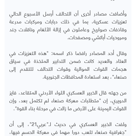
وأضافت مصادر أخرى أن التحالف أرسل الأسبوع الحالي
تعزيزات عسكرية، بما في ذلك دبابات ومركبات مدرعة
وقاذفات صواريخ وعاملون في إزالة الألغام وناقلات جند
ومروحيات أباتشي ومصفحات.
وقال أحد المصادر رافضا ذكر اسمه: "هذه التعزيزات في
العتاد والعديد كانت ضمن التدابير المتخذة في سياق
هجمات القوات الموالية وقوات التحالف للتقدم إلى
صنعاء"، بعد استعادة المحافظات الجنوبية.
من جهته قال الخبير العسكري اللواء الأردني المتقاعد، فايز
الدويري، إن "متطلبات معركة صنعاء لم تكتمل بعد، وإن
القوات اليمينة على الأرض ما زالت في مرحلة بناء القوة".
ولفت الخبير العسكري في حديث لـ"عربي21"، إلى أن
"جغرافية صنعاء تلعب دورا مهما في معركة الحسم فيها،