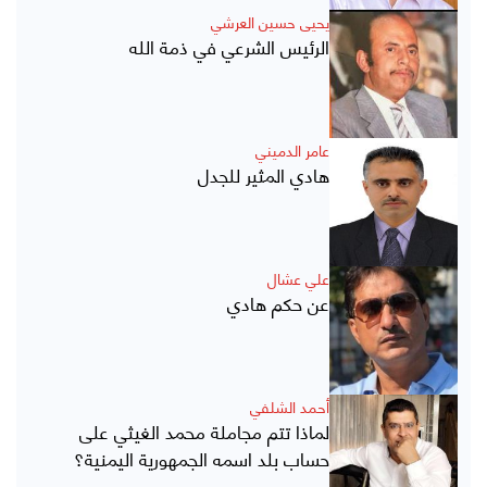
يحيى حسين العرشي
الرئيس الشرعي في ذمة الله
عامر الدميني
هادي المثير للجدل
علي عشال
عن حكم هادي
أحمد الشلفي
لماذا تتم مجاملة محمد الغيثي على
حساب بلد اسمه الجمهورية اليمنية؟