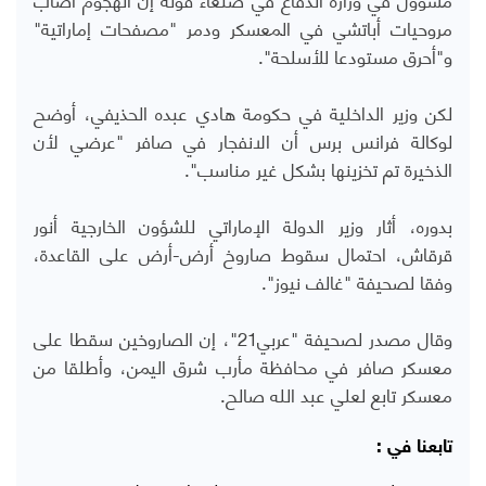
مروحيات أباتشي في المعسكر ودمر "مصفحات إماراتية"
و"أحرق مستودعا للأسلحة".
لكن وزير الداخلية في حكومة هادي عبده الحذيفي، أوضح
لوكالة فرانس برس أن الانفجار في صافر "عرضي لأن
الذخيرة تم تخزينها بشكل غير مناسب".
بدوره، أثار وزير الدولة الإماراتي للشؤون الخارجية أنور
قرقاش، احتمال سقوط صاروخ أرض-أرض على القاعدة،
وفقا لصحيفة "غالف نيوز".
وقال مصدر لصحيفة "عربي21"، إن الصاروخين سقطا على
معسكر صافر في محافظة مأرب شرق اليمن، وأطلقا من
معسكر تابع لعلي عبد الله صالح.
تابعنا في :