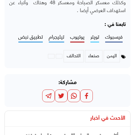
وكذلك معسكر الصباحة ومعسكر 48 وهناك وأنباء عن
استهداف العرضي أيضا .
تابعنا في :
فيسبوك
تويتر
يوتيوب
تيليجرام
تطبيق نبض
اليمن
صنعاء
التحالف
مشاركة:
الأحدث في
أخبار
بعد أكثر من عقد من العمل.. "الموقع بوست" يعلن توقفه عن