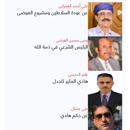
علي أحمد العمراني
عن عودة السلاطين ومشروع الفوضى
يحيى حسين العرشي
الرئيس الشرعي في ذمة الله
عامر الدميني
هادي المثير للجدل
علي عشال
عن حكم هادي