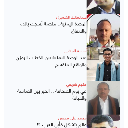
عبدالمالك الشميري
الوحدة اليمنية.. ملحمة نُسجت بالدم
والاتفاق
أسامة البركاني
عيد الوحدة اليمنية بين الخطاب الرمزي
والواقع المنقسم..
حكيم شريحي
في يوم الصحافة .. الحبر بين القداسة
والخيانة
محمد علي محسن
عالم يتشكل فأين العرب ؟!