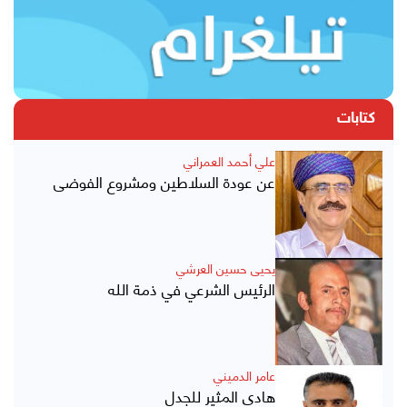
كتابات
علي أحمد العمراني
عن عودة السلاطين ومشروع الفوضى
يحيى حسين العرشي
الرئيس الشرعي في ذمة الله
عامر الدميني
هادي المثير للجدل