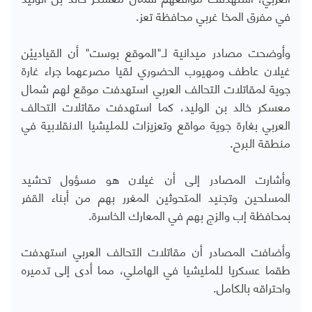
في مفرق المخا غربي محافظة تعز.
وأوضحت مصادر ميدانية لـ"الموقع بوست" أن القيادييْن
غيلان عاطف ومهيوب الحضوري لقيا مصرعهما جراء غارة
جوية لمقاتلات التحالف العربي استهدفت موقع لهم شمال
معسكر خالد بن الوليد، كما استهدفت مقاتلات التحالف
العربي بغارة جوية مواقع وتعزيزات للمليشيا الانقلابية في
منطقة البرح.
وأشارت المصادر إلى أن غيلان هو مسؤول تحشيد
المسلحين وتجنيد المتحوثين المغرر بهم من أبناء القفر
بمحافظة إب والزج بهم في المعارك الخاسرة.
وأضافت المصادر أن مقاتلات التحالف العربي استهدفت
طقما عسكريا للمليشيا في الهاملي، مما أدى إلى تدميره
واحتراقه بالكامل.