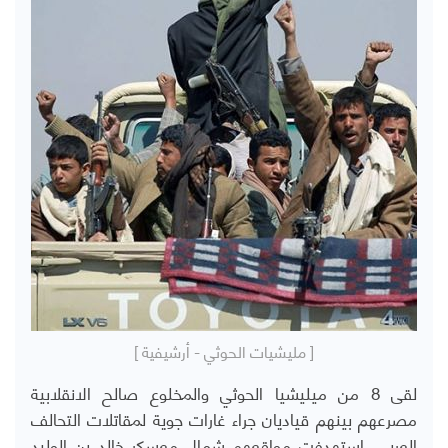
[ مليشيات الحوثي - أرشيفية ]
لقى 8 من ميليشيا الحوثي والمخلوع صالح الانقلابية
مصرعهم بينهم قياديان جراء غارات جوية لمقاتلات التحالف
العربي، استهدفت مواقعهم شمال معسكر خالد بن الوليد