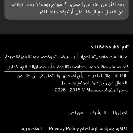
باحثون من اليمن يدخلون سباق أبحاث ألزهايمر بدراسة
واعدة منشورة عالميا (ترجمة)
تابع أخبار محافظتك:
أمانة العاصمة
عدن
تعز
لحج
إب
أبين
البيضاء
شبوة
حضرموت
المهرة
الحديدة
ذمار
صنعاء
ريمة
المحويت
حجة
صعدة
الجوف
مأرب
عمران
الضالع
سقطرى
[ الكتابات والآراء تعبر عن رأي أصحابها ولا تمثل في أي حال من
الأحوال عن رأي إدارة الموقع بوست ]
جميع الحقوق محفوظة © 2015 - 2026
إتصل بنا
الأرشيف
من نحن
إتفاقية وسياسة الإستخدام Privacy Policy
المنصة برس