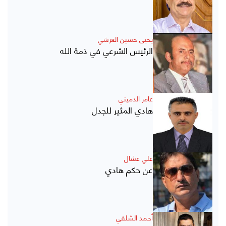
يحيى حسين العرشي
الرئيس الشرعي في ذمة الله
عامر الدميني
هادي المثير للجدل
علي عشال
عن حكم هادي
أحمد الشلفي