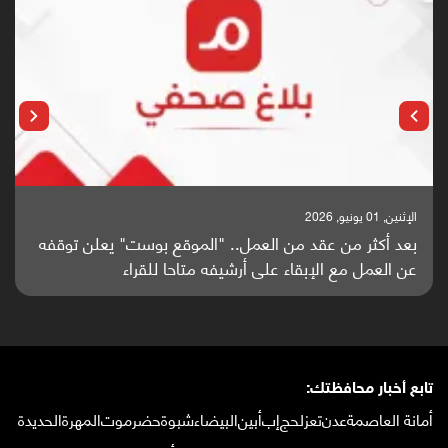
الإثنين, 25 مايو, 2026
باحثون من اليمن يدخلون سباق أبحاث ألزهايمر بدراسة
واعدة منشورة عالميا (ترجمة)
تابع أخبار محافظتك:
أمانة العاصمة
عدن
تعز
لحج
إب
أبين
البيضاء
شبوة
حضرموت
المهرة
الحديدة