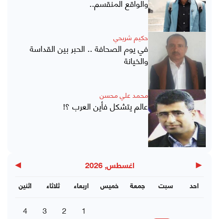
والواقع المنقسم..
حكيم شريحي
في يوم الصحافة .. الحبر بين القداسة
والخيانة
محمد علي محسن
عالم يتشكل فأين العرب ؟!
▶
◀
اغسطس, 2026
احد
سبت
جمعة
خميس
اربعاء
ثلاثاء
اثنين
4
3
2
1