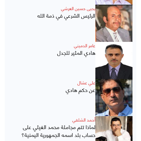
يحيى حسين العرشي
الرئيس الشرعي في ذمة الله
عامر الدميني
هادي المثير للجدل
علي عشال
عن حكم هادي
أحمد الشلفي
لماذا تتم مجاملة محمد الغيثي على
حساب بلد اسمه الجمهورية اليمنية؟