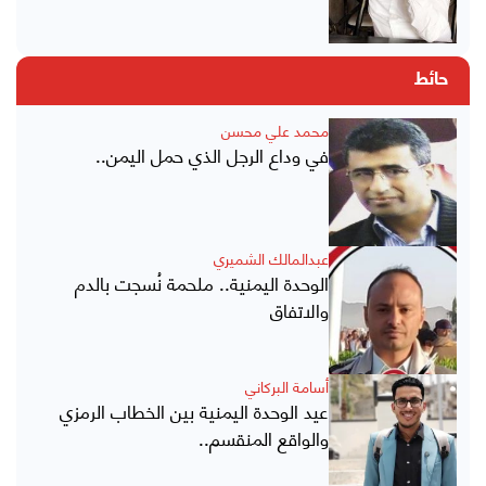
حائط
محمد علي محسن
في وداع الرجل الذي حمل اليمن..
عبدالمالك الشميري
الوحدة اليمنية.. ملحمة نُسجت بالدم
والاتفاق
أسامة البركاني
عيد الوحدة اليمنية بين الخطاب الرمزي
والواقع المنقسم..