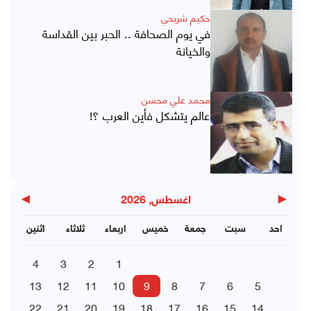
حكيم شريحي
في يوم الصحافة .. الحبر بين القداسة
والخيانة
محمد علي محسن
عالم يتشكل فأين العرب ؟!
▶
◀
اغسطس, 2026
احد
سبت
جمعة
خميس
اربعاء
ثلاثاء
اثنين
4
3
2
1
13
12
11
10
9
8
7
6
5
22
21
20
19
18
17
16
15
14