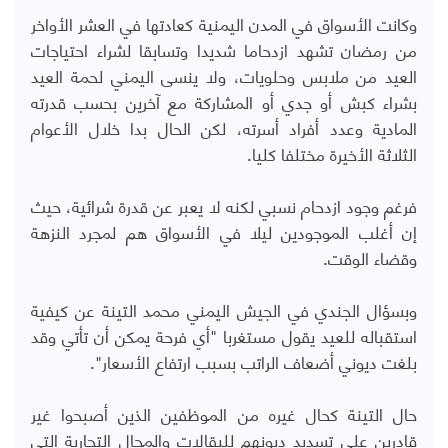
وكانت الأسواق في المدن اليمنية كعادتها في العشر الأواخر
من رمضان تشهد ازدحاما شديدا وتسابقا لشراء احتياجات
العيد من ملابس وحلويات، ولا ينسى اليمني لحمة العيد
بشراء كبش أو جدي أو المشاركة مع آخرين بحسب قدرته
المادية وعدد أفراد أسرته، لكن الحال بدا خلال الأعوام
الثلاثة الأخيرة مختلفا كليا.
فرغم وجود ازدحام نسبي لكنه لا يعبر عن قدرة شرائية، حيث
إن أغلب الموجودين ليلا في الأسواق هم لمجرد النزهة
وقضاء الوقت.
وبسؤال الجندي في الجيش اليمني محمد التينة عن كيفية
استقباله للعيد يقول مستغربا "أي فرحة يمكن أن تأتي وقد
بلغت ديوني أضعاف الراتب بسبب ارتفاع الأسعار".
حال التينة كحال غيره من الموظفين الذين أصبحوا غير
قادرين على تسديد ديونهم للبقالات والمحال التجارية التي