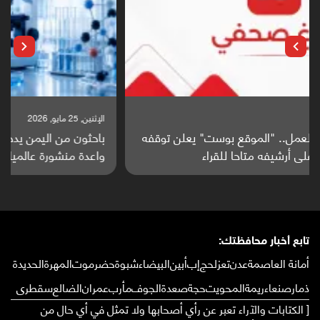
الإثنين, 25 مايو, 2026
باحثون من اليمن يدخلون سباق أبحاث ألزهايمر بدراسة
واعدة منشورة عالميا (ترجمة)
تابع أخبار محافظتك:
أمانة العاصمة
عدن
تعز
لحج
إب
أبين
البيضاء
شبوة
حضرموت
المهرة
الحديدة
ذمار
صنعاء
ريمة
المحويت
حجة
صعدة
الجوف
مأرب
عمران
الضالع
سقطرى
[ الكتابات والآراء تعبر عن رأي أصحابها ولا تمثل في أي حال من