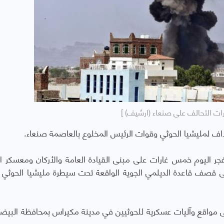
رات التحالف على صنعاء (ارشيف) ]
ف لمليشيا الحوثي وقوات الرئيس المخلوع بالعاصمة صنعاء.
ر اليوم خمس غارات على ﻣﺒﻨﻰ ﺍﻟﻘﻴﺎﺩﺓ ﺍﻟﻌﺎﻣﺔ ﻭﺍﻷﺭﻛﺎﻥ ﻭﻣﻌﺴﻜﺮ ﺍﻟ
ى قصف قاعدة الديلمي الجوية الواقعة تحت سيطرة مليشيا الحوثي
 مواقع وآليات عسكرية للحوثيين في مدينة مكيراس بمحافظة البيضاء