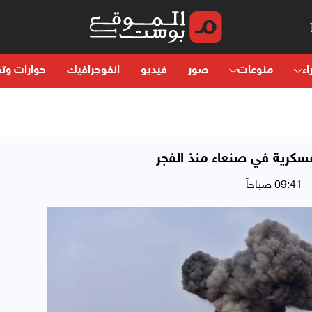
اء
منوعات
صور
فيديو
انفوجرافيك
حوارات وتح
سكرية في صنعاء منذ الفجر