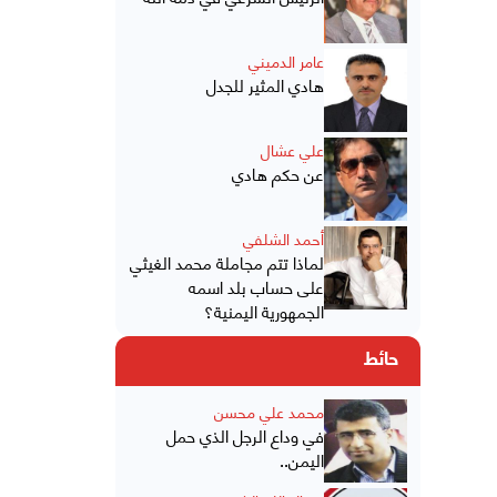
عامر الدميني
هادي المثير للجدل
علي عشال
عن حكم هادي
أحمد الشلفي
لماذا تتم مجاملة محمد الغيثي
على حساب بلد اسمه
الجمهورية اليمنية؟
حائط
محمد علي محسن
في وداع الرجل الذي حمل
اليمن..