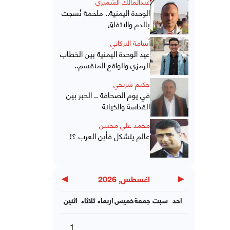
عبدالمالك الشميري
الوحدة اليمنية.. ملحمة نُسجت
بالدم والاتفاق
أسامة البركاني
عيد الوحدة اليمنية بين الخطاب
الرمزي والواقع المنقسم..
حكيم شريحي
في يوم الصحافة .. الحبر بين
القداسة والخيانة
محمد علي محسن
عالم يتشكل فأين العرب ؟!
▶
◀
اغسطس, 2026
احد
سبت
جمعة
خميس
اربعاء
ثلاثاء
اثنين
1