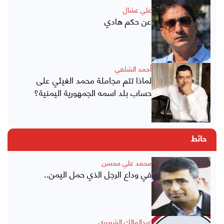
علي عشال
عن حكم هادي
أحمد الشلفي
لماذا تتم مجاملة محمد الغيثي على
حساب بلد اسمه الجمهورية اليمنية؟
حائط
محمد علي محسن
في وداع الرجل الذي حمل اليمن..
عبدالمالك الشميري