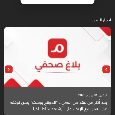
اختيار المحرر
الإثنين, 25 مايو, 2026
باحثون من اليمن يدخلون سباق أبحاث ألزهايمر بدراسة
واعدة منشورة عالميا (ترجمة)