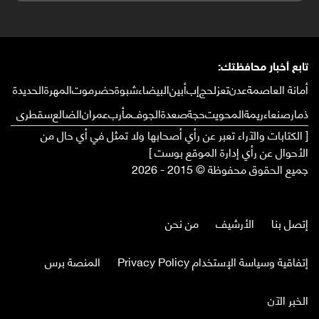
تابع أخبار محافظتك:
أمانة العاصمة
عدن
تعز
لحج
إب
أبين
البيضاء
شبوة
حضرموت
المهرة
الحديدة
ذمار
صنعاء
ريمة
المحويت
حجة
صعدة
الجوف
مأرب
عمران
الضالع
سقطرى
[ الكتابات والآراء تعبر عن رأي أصحابها ولا تمثل في أي حال من
الأحوال عن رأي إدارة الموقع بوست ]
جميع الحقوق محفوظة © 2015 - 2026
إتصل بنا
الأرشيف
من نحن
إتفاقية وسياسة الإستخدام Privacy Policy
المنصة برس
الخبر الآن