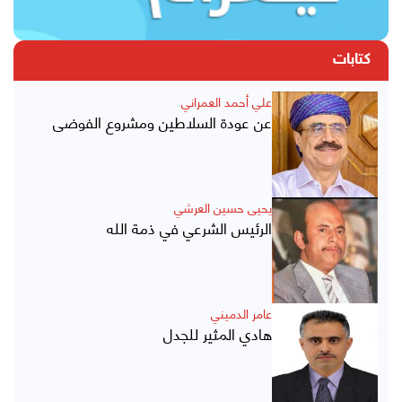
كتابات
علي أحمد العمراني
عن عودة السلاطين ومشروع الفوضى
يحيى حسين العرشي
الرئيس الشرعي في ذمة الله
عامر الدميني
هادي المثير للجدل