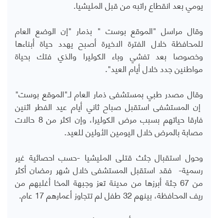
يومي بعد انقطاع راتبه من قبل المليشيا.
وقال مراسل "الموقع بوست " بذمار "إن الوضع العام
للمحافظة خلال الفترة الاخيرة أصبح يهدد حياة أبناءها
وخصوصا بعد تفشي وباء الكوليرا والذي فتك بحياة
مواطنين جدد خلال أيام العيد".
وقال مصدر طبي بمستشفى ذمار العام لـ"الموقع بوست"
إن المستشفى استقبل صباح ثاني أيام عيد الفطر اثنين
فارقا حياتهم بسبب مرض الكوليرا، وإن اكثر من 8 حالات
مصابة بالمرض خلال اليومين الأولين للعيد.
وحول استقبال جثث قتلى المليشيا -حسب احصائية غير
رسمية- فقد استقبل المستشفى خلال شهر رمضان أكثر
من 67 جثة أبرزها من مدينة تعز وجبهة المخا أغلبهم من
ريف المحافظة، بينهم 32 طفل لم تتجاوز أعمارهم 17 عام.