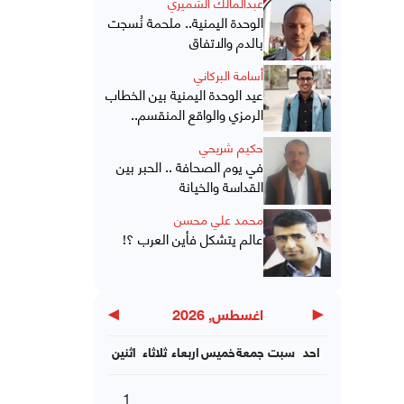
عبدالمالك الشميري
الوحدة اليمنية.. ملحمة نُسجت
بالدم والاتفاق
أسامة البركاني
عيد الوحدة اليمنية بين الخطاب
الرمزي والواقع المنقسم..
حكيم شريحي
في يوم الصحافة .. الحبر بين
القداسة والخيانة
محمد علي محسن
عالم يتشكل فأين العرب ؟!
▶
◀
اغسطس, 2026
احد
سبت
جمعة
خميس
اربعاء
ثلاثاء
اثنين
1