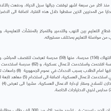
 منذ اكثر من سبعة اشهر توقفت جرائها سبل الحياة، ودفعت بالآلا
ايا من المدنيين الذين سقطوا خلال هذه الفترة، اضافة الى الاضرار
ع التعليم بين النهب والتدمير والتمركز بالمنشآت التعليمية، وا
اب من مواصلة التعليم بمختلف مستوياته.
وفيما يتعلق بالمؤسسات التعليمية رصد التقرير انتهاك (156) مدرسة، منها (59) مدرسة تعرضت للقصف
بشكل كلي أو جزئي، ونهبت محتوياتها، و (35) مدرسة اقتحمت واستخدمت لأعمال عسكرية، و 
ايواء للنازحين، وبلغ عدد الجامعات التي اغلقت ابوابها امام الطلاب بسبب ال
منها (3) جامعات بشكل مباشر، منها جامعة تعز التي استخدمت لأعمال العسكرية، اضافة 
التعليم الفني بالحصب والذ
وعن حجم الاضرار التي لحقت بالطلاب قال التقرير ان الحرب تسببت في تشريد ونزوح اكثر من