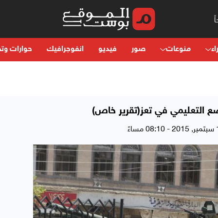
اء
منوعات
صور
فيديو
انفوجرافيك
حوارات وتح
ع التعليمي في تعز(تقرير خاص)