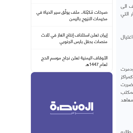
ف الى
صرخات مُكبّلة.. ملف يوثّق سير الحياة في
 التي
مخيمات النزوح باليمن
إيران تعلن استئناف إنتاج الغاز في ثلاث
غتيال
منصات بحقل بارس الجنوبي
الأوقاف اليمنية تعلن نجاح موسم الحج
لعام 1447هـ
 المباشر، ودمرت
(62) مدرسة استخدمت كمراكز
احداث في عموم الجمهورية (8) جامعات تضررت
الى استخدام (5) معاهد تابعة لمكتب
ي تعرض للاقتحام كمخازن للسلاح ومقار لإدارة الاعمال العسكرية، مشيرا الى تعرض (4) معاهد
 300 الف طالب وطالبة طالبه