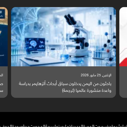
السبت, 23 مايو, 2026
السبت,
صراع دولي يتصاعد قرب اليمن والبحر الأحمر يتحول إلى
تق
ساحة مواجهة عالمية (ترجمة)
وا
ضاء
شبوة
حضرموت
المهرة
الحديدة
ذمار
صنعاء
ريمة
المحويت
حجة
صعدة
الجوف
م