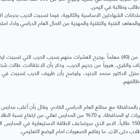
موا من اداء امتحانات الشهادتين الاساسية والثانوية، فيما تسببت الحرب بحرمان ا
لمعاهد الفنية والتقنية والمهنية من اكمال العام الدراسي واداء امتحا
وفيما يتعلق بالمعلمين اشار التقرير الى مقتل اكثر من (40) معلماً ،وجرح العشرات منهم بسبب الحرب التي تسب
ياف والقري، هروباً من جحيم الحرب، وذكر بأن الاعتقالات طالت ش
جير منزل الدكتور محمد الجنيد، واوضح بأن ظروف الحرب تسببت في 
ظائفهم.
 بالمحافظة مع مطلع العام الدراسي القادم، وقال بأن أغلب مدارس ت
تُسلم نتائج العام الماضي الى مكاتب التربية بالمديريات او المحافظة، و 70% من المدارس تعاني من ارتفاع 
الصف الواحد حيث يصل عددهم ما بين 100 الى 150 طالباً، الامر الذي سيضاعف الطاقة الاستيعابية في المدار
طلاب حتى الآن، ما يفاقم الصعوبات امام الوضع التعليمي.