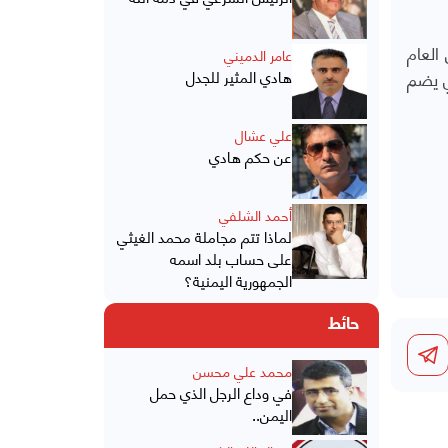
العام
عامر الدميني
ي يضم
هادي المثير للجدل
علي عشال
عن حكم هادي
أحمد الشلفي
لماذا تتم مجاملة محمد الغيثي
على حساب بلد اسمه
الجمهورية اليمنية؟
حائط
محمد علي محسن
في وداع الرجل الذي حمل
اليمن..