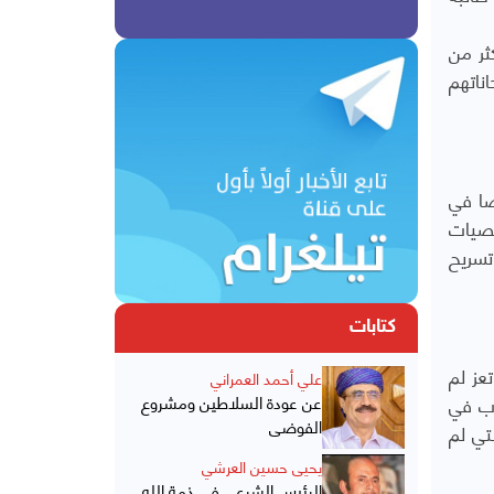
كثر من
ناتهم
بت ايضا في
خصيات
تسريح
كتابات
عز لم
علي أحمد العمراني
نسبة الطلاب في
عن عودة السلاطين ومشروع
الفوضى
س التي لم
يحيى حسين العرشي
الرئيس الشرعي في ذمة الله