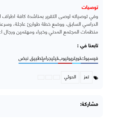
توصيات
وفي توصياته اوصى التقرير بمناشدة كافة اطراف ا
الدراسي السابق، ووضع خطة طوارئ عاجلة، وسرعة ا
منظمات المجتمع المدني وخبراء ومهتمين ورجال اعم
تابعنا في :
فيسبوك
تويتر
يوتيوب
تيليجرام
تطبيق نبض
تعز
الحوثي
مشاركة: