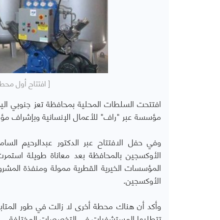
[ افتتاح أول محط
افتتحت السلطات المحلية بمحافظة تعز جنوبي ال
مؤسسة عبر "راف" للأعمال الإنسانية وبإشراف مؤ
وفي حفل الافتتاح عبر الدكتور عبدالرحيم الس
الأوكسجين بالمحافظة بعد معاناة طويلة استمرت
المؤسسات الخيرية القطرية ممولة ومنفذة المشرو
الأوكسجين.
وأكد أن هناك محطة أخرى لا زالت في طور المتابع
تتطلبها المستشفيات في التخصصات المختلفة.