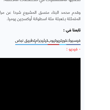
وقدم محمد البناء منسق المشروع شرحا عن مراحل 
المتمثلة بـتعبئة مئة اسطوانة أوكسجين يوميا.
تابعنا في :
فيسبوك
تويتر
يوتيوب
تيليجرام
تطبيق نبض
- فيديو :