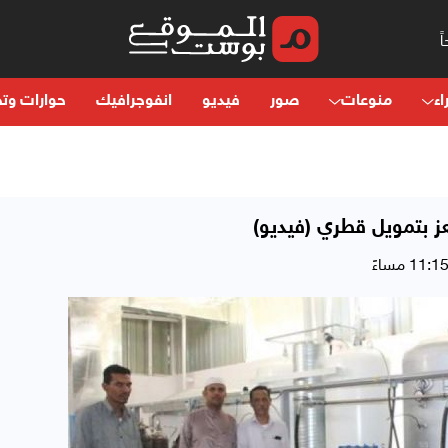
اء
منوعات
صور
فيديو
انفوجرافيك
حوارات وتح
ز بتمويل قطري (فيديو)