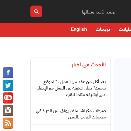
نرصد الأخبار ونحللها
ليلات
ترجمات
English
الأحدث في
أخبار
بعد أكثر من عقد من العمل.. "الموقع
بوست" يعلن توقفه عن العمل مع الإبقاء
على أرشيفه متاحا للقراء
صرخات مُكبّلة.. ملف يوثّق سير الحياة في
مخيمات النزوح باليمن