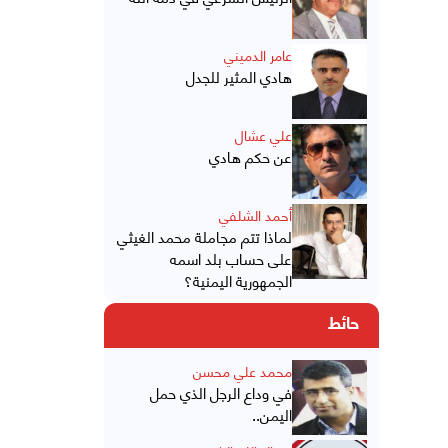
عامر الدميني
هادي المثير للجدل
علي عشال
عن حكم هادي
أحمد الشلفي
لماذا تتم مجاملة محمد الغيثي
على حساب بلد اسمه
الجمهورية اليمنية؟
حائط
محمد علي محسن
في وداع الرجل الذي حمل
اليمن..