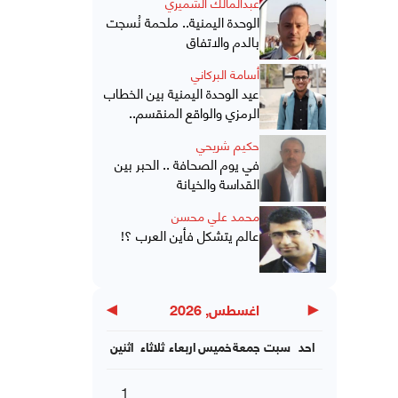
عبدالمالك الشميري
الوحدة اليمنية.. ملحمة نُسجت
بالدم والاتفاق
أسامة البركاني
عيد الوحدة اليمنية بين الخطاب
الرمزي والواقع المنقسم..
حكيم شريحي
في يوم الصحافة .. الحبر بين
القداسة والخيانة
محمد علي محسن
عالم يتشكل فأين العرب ؟!
▶
◀
اغسطس, 2026
احد
سبت
جمعة
خميس
اربعاء
ثلاثاء
اثنين
1