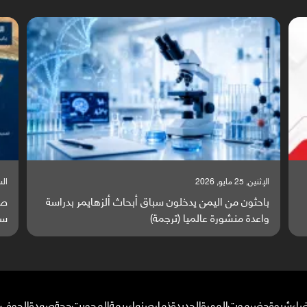
السبت, 23 مايو, 2026
السب
صراع دولي يتصاعد قرب اليمن والبحر الأحمر يتحول إلى
تق
ساحة مواجهة عالمية (ترجمة)
وا
ضاء
شبوة
حضرموت
المهرة
الحديدة
ذمار
صنعاء
ريمة
المحويت
حجة
صعدة
الجوف
م