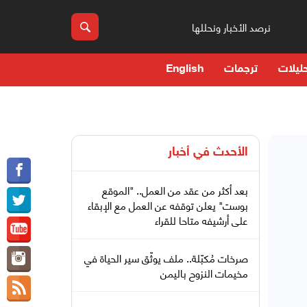
نرصد الأخبار ونحللها
ليلات
ترجمات
English
الأحدث في
أخبار
بعد أكثر من عقد من العمل.. "الموقع
بوست" يعلن توقفه عن العمل مع الإبقاء
على أرشيفه متاحا للقراء
صرخات مُكبّلة.. ملف يوثّق سير الحياة في
مخيمات النزوح باليمن