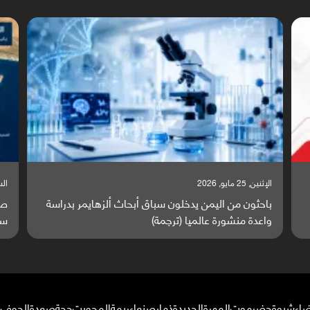
السبت, 23 مايو, 2026
الس
صراع دولي يتصاعد قرب اليمن والبحر الأحمر يتحول إلى
ت
ساحة مواجهة عالمية (ترجمة)
و
ضاء
شبوة
حضرموت
المهرة
الحديدة
ذمار
صنعاء
ريمة
المحويت
حجة
صعدة
الجوف
م