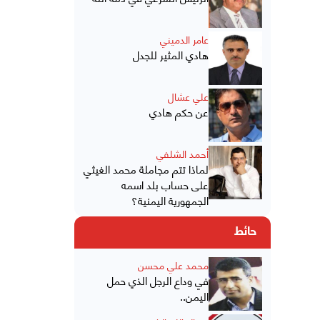
عامر الدميني
هادي المثير للجدل
علي عشال
عن حكم هادي
أحمد الشلفي
لماذا تتم مجاملة محمد الغيثي
على حساب بلد اسمه
الجمهورية اليمنية؟
حائط
محمد علي محسن
في وداع الرجل الذي حمل
اليمن..