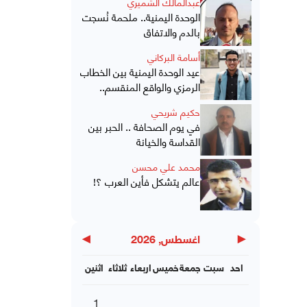
عبدالمالك الشميري
الوحدة اليمنية.. ملحمة نُسجت
بالدم والاتفاق
أسامة البركاني
عيد الوحدة اليمنية بين الخطاب
الرمزي والواقع المنقسم..
حكيم شريحي
في يوم الصحافة .. الحبر بين
القداسة والخيانة
محمد علي محسن
عالم يتشكل فأين العرب ؟!
▶
◀
اغسطس, 2026
احد
سبت
جمعة
خميس
اربعاء
ثلاثاء
اثنين
1