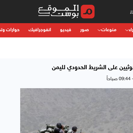
اء
منوعات
صور
فيديو
انفوجرافيك
حوارات وتح