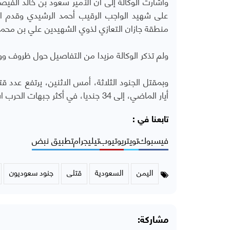
وأشارت الوكالة إلى أن الأمير سعود بن خالد الفي
على شهيد الواجب الرقيب أحمد الرشيدي وقدم الت
منطقة جازان التعازي لذوي الشهيدين علي بن محم
ولم تذكر الوكالة مزيدا من التفاصيل حول ظروف ووق
وبمقتل الجنود الثلاثة، أمس الاثنين، يرتفع عدد
أيار الماضي، إلى 34 جنديا، في أكثر جبهات الحرب استنزافا، وفق إحصاء للأناضول نقلا عن مصادر سعودية رسمية.
تابعنا في :
فيسبوك
تويتر
يوتيوب
تيليجرام
تطبيق نبض
اليمن
السعودية
قتلى
جنود سعوديون
مشاركة: