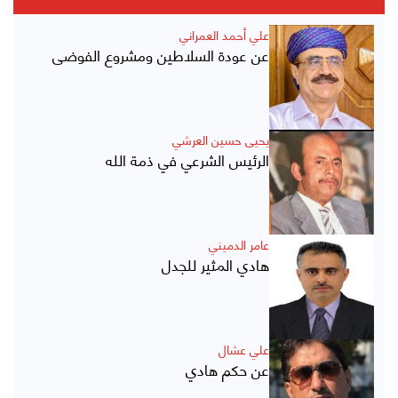
علي أحمد العمراني
عن عودة السلاطين ومشروع الفوضى
يحيى حسين العرشي
الرئيس الشرعي في ذمة الله
عامر الدميني
هادي المثير للجدل
علي عشال
عن حكم هادي