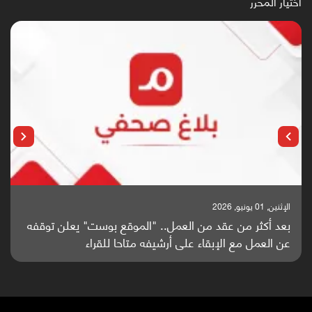
اختيار المحرر
الإثنين, 25 مايو, 2026
باحثون من اليمن يدخلون سباق أبحاث ألزهايمر بدراسة
واعدة منشورة عالميا (ترجمة)