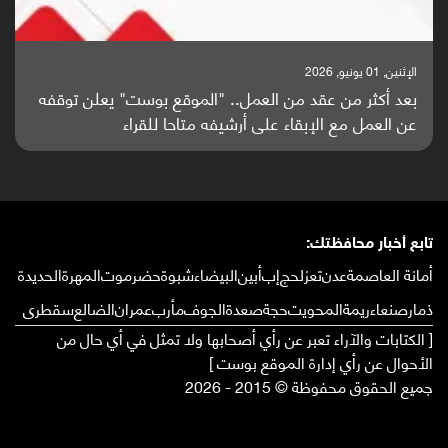
الإثنين, 25 مايو, 2026
باحثون من اليمن يدخلون سباق أبحاث ألزهايمر بدراسة
واعدة منشورة عالميا (ترجمة)
تابع أخبار محافظتك:
أمانة العاصمة
عدن
تعز
لحج
إب
أبين
البيضاء
شبوة
حضرموت
المهرة
الحديدة
ذمار
صنعاء
ريمة
المحويت
حجة
صعدة
الجوف
مأرب
عمران
الضالع
سقطرى
[ الكتابات والآراء تعبر عن رأي أصحابها ولا تمثل في أي حال من
الأحوال عن رأي إدارة الموقع بوست ]
جميع الحقوق محفوظة © 2015 - 2026