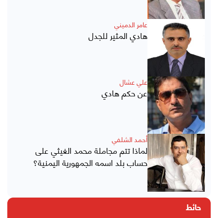
عامر الدميني
هادي المثير للجدل
علي عشال
عن حكم هادي
أحمد الشلفي
لماذا تتم مجاملة محمد الغيثي على
حساب بلد اسمه الجمهورية اليمنية؟
حائط