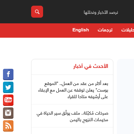
نرصد الأخبار ونحللها
ليلات
ترجمات
English
الأحدث في
أخبار
بعد أكثر من عقد من العمل.. "الموقع
بوست" يعلن توقفه عن العمل مع الإبقاء
على أرشيفه متاحا للقراء
صرخات مُكبّلة.. ملف يوثّق سير الحياة في
مخيمات النزوح باليمن