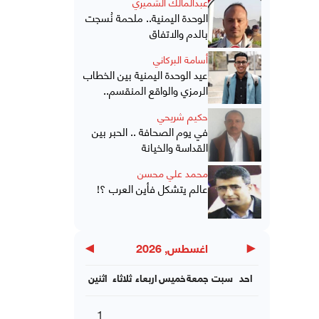
عبدالمالك الشميري
الوحدة اليمنية.. ملحمة نُسجت
بالدم والاتفاق
أسامة البركاني
عيد الوحدة اليمنية بين الخطاب
الرمزي والواقع المنقسم..
حكيم شريحي
في يوم الصحافة .. الحبر بين
القداسة والخيانة
محمد علي محسن
عالم يتشكل فأين العرب ؟!
▶
◀
اغسطس, 2026
احد
سبت
جمعة
خميس
اربعاء
ثلاثاء
اثنين
1