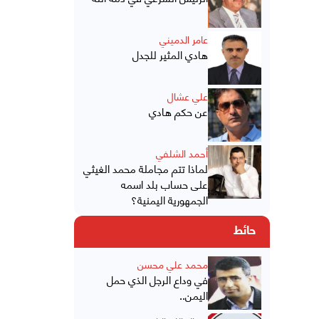
عامر الدميني
هادي المثير للجدل
علي عشال
عن حكم هادي
أحمد الشلفي
لماذا تتم مجاملة محمد الغيثي
على حساب بلد اسمه
الجمهورية اليمنية؟
حائط
محمد علي محسن
في وداع الرجل الذي حمل
اليمن..