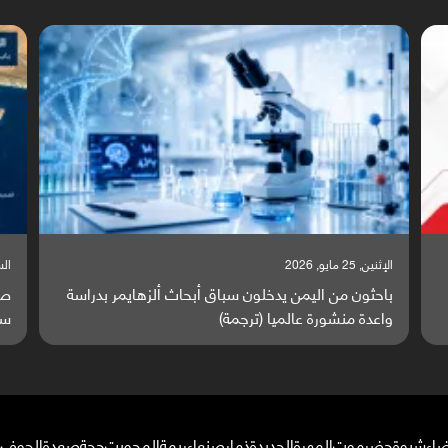
السبت, 23 مايو, 2026
ا
ة
صراع دولي يتصاعد قرب اليمن والبحر الأحمر يتحول إلى
ت
ساحة مواجهة عالمية (ترجمة)
و
ضاء
شبوة
حضرموت
المهرة
الحديدة
ذمار
صنعاء
ريمة
المحويت
حجة
صعدة
الجوف
م