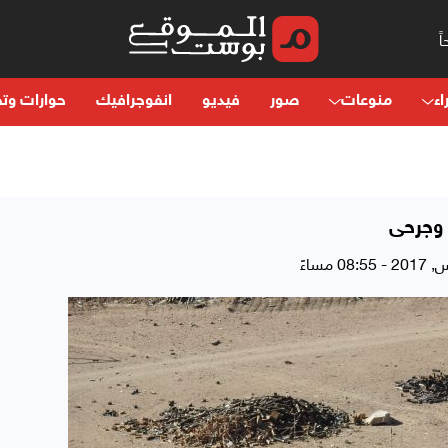
اء
منوعات
صور
فيديو
انفوجرافيك
حوارات وتح
وجرحى