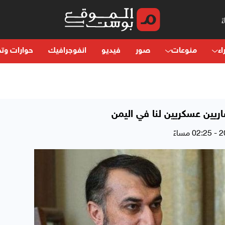
اء
منوعات
صور
فيديو
انفوجرافيك
حوارات وتح
اريين عسكريين لنا في اليمن