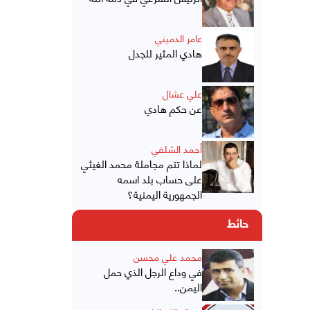
عامر الدميني
هادي المثير للجدل
علي عشال
عن حكم هادي
أحمد الشلفي
لماذا تتم مجاملة محمد الغيثي
على حساب بلد اسمه
الجمهورية اليمنية؟
حائط
محمد علي محسن
في وداع الرجل الذي حمل
اليمن..