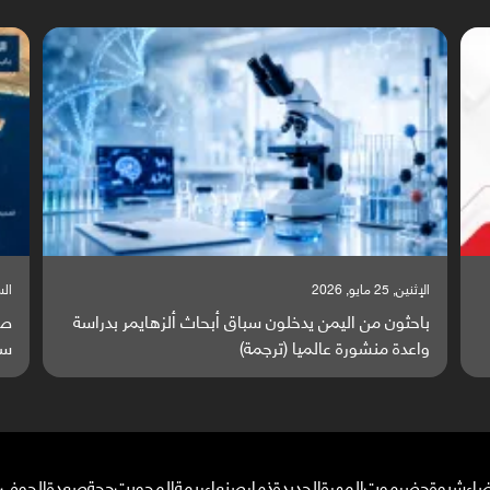
السبت, 23 مايو, 2026
السبت,
صراع دولي يتصاعد قرب اليمن والبحر الأحمر يتحول إلى
تق
ساحة مواجهة عالمية (ترجمة)
وا
ضاء
شبوة
حضرموت
المهرة
الحديدة
ذمار
صنعاء
ريمة
المحويت
حجة
صعدة
الجوف
م