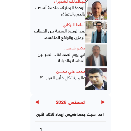
عبدالمالك الشميري
الوحدة اليمنية.. ملحمة نُسجت
بالدم والاتفاق
أسامة البركاني
عيد الوحدة اليمنية بين الخطاب
الرمزي والواقع المنقسم..
حكيم شريحي
في يوم الصحافة .. الحبر بين
القداسة والخيانة
محمد علي محسن
عالم يتشكل فأين العرب ؟!
▶
◀
اغسطس, 2026
احد
سبت
جمعة
خميس
اربعاء
ثلاثاء
اثنين
1