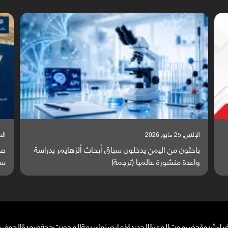
السبت, 23 مايو, 2026
ا
ة
صراع دولي يتصاعد قرب اليمن والبحر الأحمر يتحول إلى
ت
ساحة مواجهة عالمية (ترجمة)
و
ضاء
شبوة
حضرموت
المهرة
الحديدة
ذمار
صنعاء
ريمة
المحويت
حجة
صعدة
الجوف
م