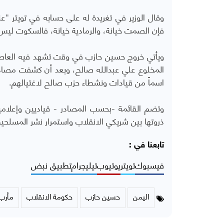
وقال الوزير في تغريدة له على حسابه في تويتر
فإن الصمت خيانة، والرمادية خيانة، فالسكوت لي
ويأتي خروج حسين حازب في وقت تشهد فيه العاصمة صن
المخلوع علي عبدالله صالح، وبعد أن كشفت مصاد
اسماً من قيادات ونشطاء حزب صالح لاغتيالهم.
وتضم القائمة -بحسب المصادر - قياديين وإعلاميي
ذروتها بين شريكي الانقلاب واستمرار نشر المسلح
تابعنا في :
فيسبوك
تويتر
يوتيوب
تيليجرام
تطبيق نبض
اليمن
حسين حازب
حكومة الانقلاب
مأرب