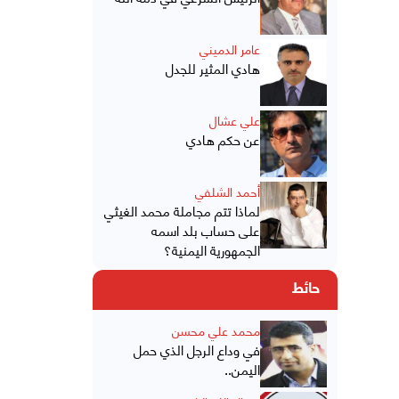
عامر الدميني
هادي المثير للجدل
علي عشال
عن حكم هادي
أحمد الشلفي
لماذا تتم مجاملة محمد الغيثي
على حساب بلد اسمه
الجمهورية اليمنية؟
حائط
محمد علي محسن
في وداع الرجل الذي حمل
اليمن..