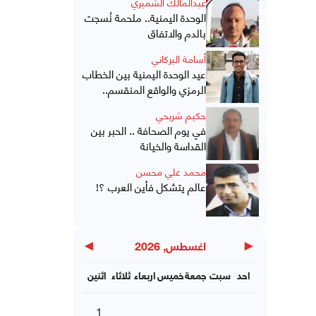
عبدالمالك الشميري
الوحدة اليمنية.. ملحمة نُسجت
بالدم والاتفاق
أسامة البركاني
عيد الوحدة اليمنية بين الخطاب
الرمزي والواقع المنقسم..
حكيم شريحي
في يوم الصحافة .. الحبر بين
القداسة والخيانة
محمد علي محسن
عالم يتشكل فأين العرب ؟!
▶
◀
اغسطس, 2026
احد
سبت
جمعة
خميس
اربعاء
ثلاثاء
اثنين
1