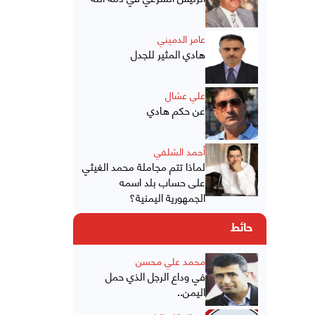
عامر الدميني
هادي المثير للجدل
علي عشال
عن حكم هادي
أحمد الشلفي
لماذا تتم مجاملة محمد الغيثي
على حساب بلد اسمه
الجمهورية اليمنية؟
حائط
محمد علي محسن
في وداع الرجل الذي حمل
اليمن..