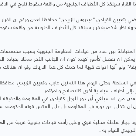
 القرار سينقذ كل الأطراف الجنوبية من واقعة سقوط تلوح في الاف
 بتعيين القيادي "عيدروس الزبيدي" محافظا لعدن ورغم ان القرار ل
وجهة نظر شخصية قرار سينقذ كل الأطراف الجنوبية من واقعة سقوط
ت المتبادلة بين عدد من قيادات المقاومة الجنوبية بسبب مخصصات 
كن ان تفصل كأمور كهذه كون ان الجانب الأخر ممثلا بقيادة ال
يفة" ولو أنها ادوات قوية لما حدث كل هذا الارباك ولو ان هنالك 
ا في السلطة وحتى اليوم هذا التمثيل غايب وتعيين الزبيدي محافظا
إلى أطراف سياسية أخرى كالاصلاح والمؤتمر .
عدن من انه سيلغي أي دور للرجل كقيادي في المقاومة والحقيقة ا
دن ان يتخلى عن دوره في المقاومة بل على العكس قوته الحكومية س
ووجود جهاز سلطة محلية قوي وعلى رأسه قيادات جنوبية قريبة من الم
زبيدي القيام به .