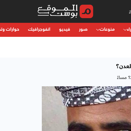
اء
منوعات
صور
فيديو
انفوجرافيك
حوارات وتح
لعدن؟