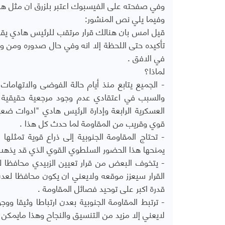
وفي صفحته على الفيسبوك اعتبر بلزرق ان مثل هذا
وفيما يلي نص المنشور:
قيل امس بان هنالك قرار مرتقب للرئيس هادي يقضي
تأكيده حتى اللحظة إلا انه وفي حال صدوره ومن 
في الافق .
لماذا؟
- الجميع يتابع منذ أيام حالة الفوضى والاتهاما
والسبب في اعتقادي عدم وجود مرجعية حقيقية يم
العسكرية الرابعة وإدارة الرئيس هادي "ادوات ضع
قوي وقريب من المقاومة لما حدث كل هذا .
- تحتاج المقاومة الجنوبية إلى ذراع قوية تمثله
يمنحها هذا الحضور السلطوي القوي الذي قد يذهب 
- يتخوف البعض من قرار تعيين الزبيدي محافظا ل
القرار سيعزز موقعه ولايعني ان يكون محافظا لع
قدرة اكبر على توحيد فصائل المقاومة .
- ترتبط المقاومة الجنوبية بعدن ارتباطا وثيقا 
لايعني إلا مزيد من التنسيق والنجاح وهذا مايمكن لل