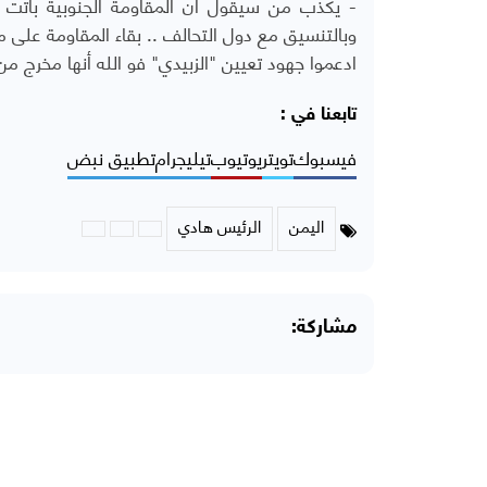
- يكذب من سيقول ان المقاومة الجنوبية باتت
وبالتنسيق مع دول التحالف .. بقاء المقاومة على م
ادعموا جهود تعيين "الزبيدي" فو الله أنها مخرج من
تابعنا في :
فيسبوك
تويتر
يوتيوب
تيليجرام
تطبيق نبض
اليمن
الرئيس هادي
مشاركة: