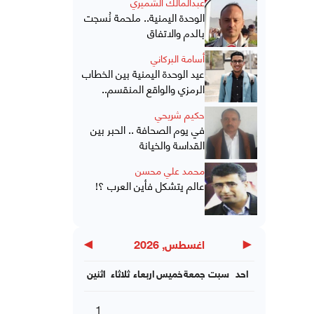
عبدالمالك الشميري
الوحدة اليمنية.. ملحمة نُسجت
بالدم والاتفاق
أسامة البركاني
عيد الوحدة اليمنية بين الخطاب
الرمزي والواقع المنقسم..
حكيم شريحي
في يوم الصحافة .. الحبر بين
القداسة والخيانة
محمد علي محسن
عالم يتشكل فأين العرب ؟!
▶
◀
اغسطس, 2026
احد
سبت
جمعة
خميس
اربعاء
ثلاثاء
اثنين
1