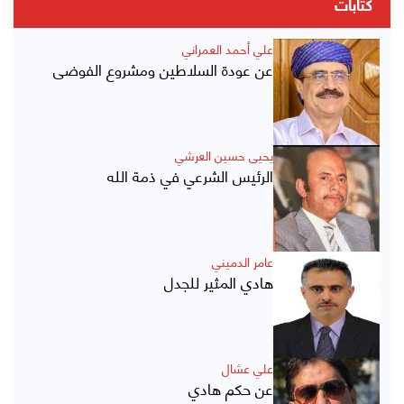
كتابات
علي أحمد العمراني
عن عودة السلاطين ومشروع الفوضى
يحيى حسين العرشي
الرئيس الشرعي في ذمة الله
عامر الدميني
هادي المثير للجدل
علي عشال
عن حكم هادي