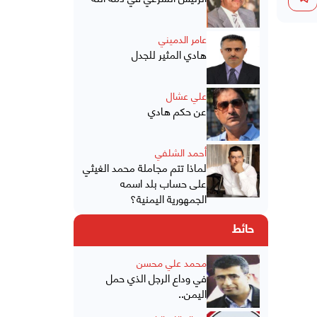
عامر الدميني
هادي المثير للجدل
علي عشال
عن حكم هادي
أحمد الشلفي
لماذا تتم مجاملة محمد الغيثي
على حساب بلد اسمه
الجمهورية اليمنية؟
حائط
محمد علي محسن
في وداع الرجل الذي حمل
اليمن..