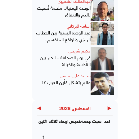
عبدالمالك الشميري
الوحدة اليمنية.. ملحمة نُسجت
بالدم والاتفاق
أسامة البركاني
عيد الوحدة اليمنية بين الخطاب
الرمزي والواقع المنقسم..
حكيم شريحي
في يوم الصحافة .. الحبر بين
القداسة والخيانة
محمد علي محسن
عالم يتشكل فأين العرب ؟!
▶
◀
اغسطس, 2026
احد
سبت
جمعة
خميس
اربعاء
ثلاثاء
اثنين
1