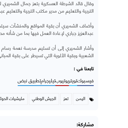
وقال قائد الشرطة العسكرية بتعز جمال الشميري
التربية والتعليم من مدير مكتب التربية والتعليم عب
وأضاف الشميري أن بقية المواقع والمنشآت سيتم ت
عبدالعزيز جباري لإعادة العمل فيها بما من شأنه 
وأشار الشميري إلى أن تسليم مدرسة نعمة رسام وم
الشعبية وبقية الألوية التي تسيطر على بقية المبا
تابعنا في :
فيسبوك
تويتر
يوتيوب
تيليجرام
تطبيق نبض
اليمن
تعز
الجيش الوطني
مليشيات الحوث
مشاركة: