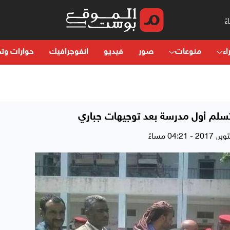
اء
منوعات
صور
فيديو
انفوجرافيك
حوارات وتح
تتسلم أول مدرسة بعد توجيهات جباري