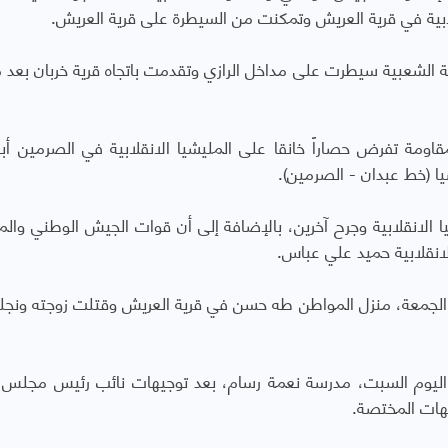
ية في قرية العريش وتمكنت من السيطرة على قرية العريش.
الشعبية سيطرت على مداخل الرازي وتقدمت باتجاه قرية خربان بعد 
ومة تفرض حصاراً خانقا على المليشيا الانقلابية في الصرمين أب
ا (خط عبدان - الصرمين).
ن 15 من عناصر المليشيا الانقلابية وجرح آخرين، بالإضافة إلى أن قوات الجيش الوطني وا
انقلابية حميد علي عباس.
 الجمعة، منزل المواطن طه حسن في قرية العريش وقتلت زوجته ونجل
اليوم السبت، مدرسة نعمة رسام، بعد توجيهات نائب رئيس مجلس ال
جهات المختصة.