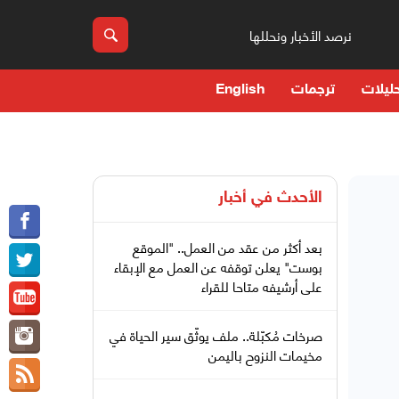
نرصد الأخبار ونحللها
ليلات
ترجمات
English
الأحدث في
أخبار
بعد أكثر من عقد من العمل.. "الموقع
بوست" يعلن توقفه عن العمل مع الإبقاء
على أرشيفه متاحا للقراء
صرخات مُكبّلة.. ملف يوثّق سير الحياة في
مخيمات النزوح باليمن