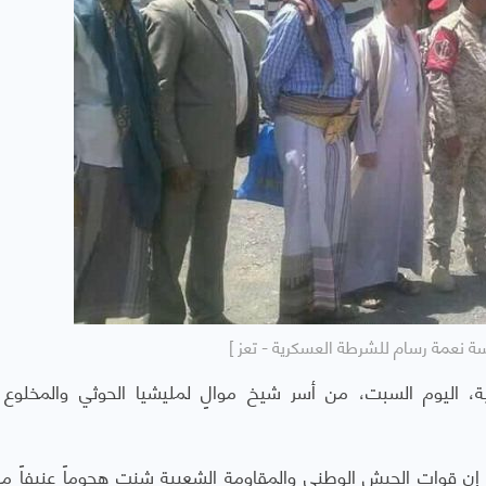
ة نعمة رسام للشرطة العسكرية - تعز ]
، اليوم السبت، من أسر شيخ موالٍ لمليشيا الحوثي والمخلوع
 لـ"الموقع بوست" إن قوات الجيش الوطني والمقاومة الشعبية شنت هجوماً عنيفاً م