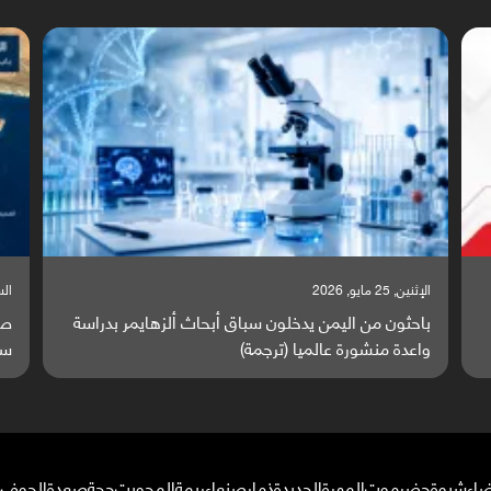
السبت, 23 مايو, 2026
السبت,
صراع دولي يتصاعد قرب اليمن والبحر الأحمر يتحول إلى
تق
ساحة مواجهة عالمية (ترجمة)
وا
ضاء
شبوة
حضرموت
المهرة
الحديدة
ذمار
صنعاء
ريمة
المحويت
حجة
صعدة
الجوف
م