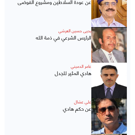
عن عودة السلاطين ومشروع الفوضى
يحيى حسين العرشي
الرئيس الشرعي في ذمة الله
عامر الدميني
هادي المثير للجدل
علي عشال
عن حكم هادي