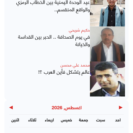
عيد الوحدة اليمنية بين الخطاب الرمزي
والواقع المنقسم..
حكيم شريحي
في يوم الصحافة .. الحبر بين القداسة
والخيانة
محمد علي محسن
عالم يتشكل فأين العرب ؟!
▶
◀
اغسطس, 2026
احد
سبت
جمعة
خميس
اربعاء
ثلاثاء
اثنين