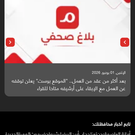
الإثنين, 25 مايو, 2026
باحثون من اليمن يدخلون سباق أبحاث ألزهايمر بدراسة
واعدة منشورة عالميا (ترجمة)
تابع أخبار محافظتك:
أمانة العاصمة
عدن
تعز
لحج
إب
أبين
البيضاء
شبوة
حضرموت
المهرة
الحديدة