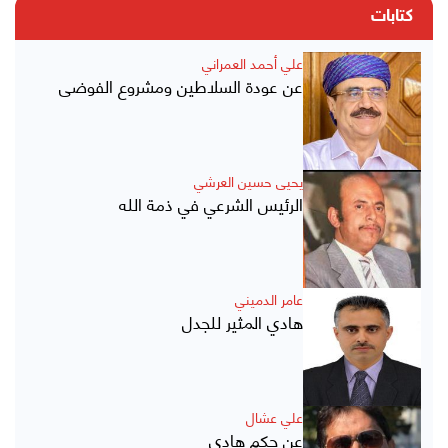
كتابات
علي أحمد العمراني
عن عودة السلاطين ومشروع الفوضى
يحيى حسين العرشي
الرئيس الشرعي في ذمة الله
عامر الدميني
هادي المثير للجدل
علي عشال
عن حكم هادي