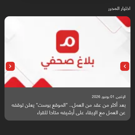
اختيار المحرر
الإثنين, 25 مايو, 2026
باحثون من اليمن يدخلون سباق أبحاث ألزهايمر بدراسة
واعدة منشورة عالميا (ترجمة)